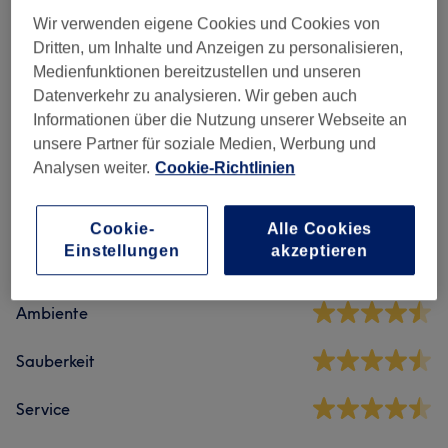
Wir verwenden eigene Cookies und Cookies von
Maniküre & Pediküre
(
10
)
ab 5 €
Dritten, um Inhalte und Anzeigen zu personalisieren,
Medienfunktionen bereitzustellen und unseren
Nagelmodellage
(
18
)
ab 12 €
Datenverkehr zu analysieren. Wir geben auch
Informationen über die Nutzung unserer Webseite an
unsere Partner für soziale Medien, Werbung und
Salonbewertungen
Analysen weiter.
Cookie-Richtlinien
4,4
Cookie-
Alle Cookies
Einstellungen
akzeptieren
238 Bewertungen
Ambiente
Sauberkeit
Service