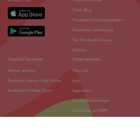
Unser Blog
Treatwell Geschenkgutschein
Newsletter Anmeldung
The Treatwell Glossary
Sitemap
Geschäftspartner
Unternehmen
Partner werden
Über uns
Treatwell Connect Help Center
Jobs
Treatwell Pro Help Center
Impressum
Cookie-Einstellungen
Rechtliches & GDPR
© 2026 Treatwell DACH GmbH