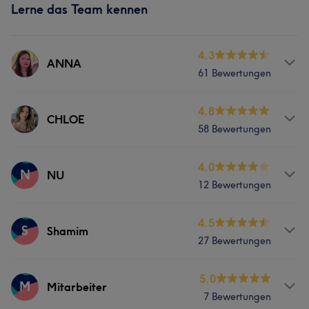
Lerne das Team kennen
4.3
ANNA
61 Bewertungen
Services
4.8
CHLOE
58 Bewertungen
Nägel
Services
4.0
N
NU
Was unsere Kunden über ANNA sagen
12 Bewertungen
Nägel
Freundlich
5
Gründlich
5
Services
4.5
S
Shamim
27 Bewertungen
Nägel
Services
5.0
M
Mitarbeiter
7 Bewertungen