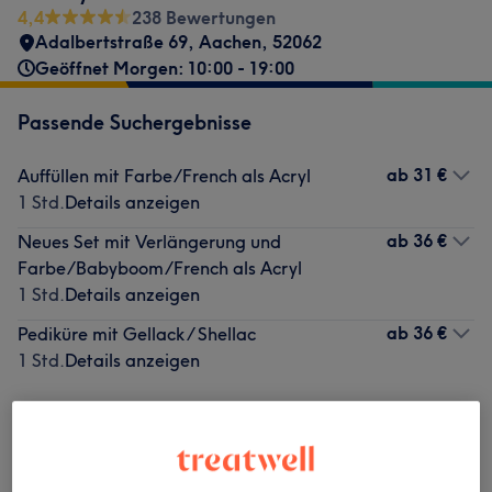
4,4
238 Bewertungen
Adalbertstraße 69
,
Aachen
,
52062
Geöffnet Morgen: 10:00 - 19:00
Passende Suchergebnisse
ab
31 €
Auffüllen mit Farbe/French als Acryl
1 Std.
Details anzeigen
ab
36 €
Neues Set mit Verlängerung und
Farbe/Babyboom/French als Acryl
1 Std.
Details anzeigen
ab
36 €
Pediküre mit Gellack / Shellac
1 Std.
Details anzeigen
Nicht gefunden wonach du gesucht hast?
Alle Services