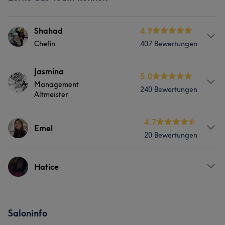
Shahad
4.9
Chefin
407 Bewertungen
Info
Jasmina
5.0
Management
Darling your hair is a work of ART 🟢Lass dich inspirieren
240 Bewertungen
Altmeister
🟢
Services
4.7
Services
Emel
20 Bewertungen
Friseur
Gesicht
Friseur
Gesicht
Services
Hatice
Portfolio
Portfolio
Friseur
Services
Saloninfo
Friseur
Gesicht