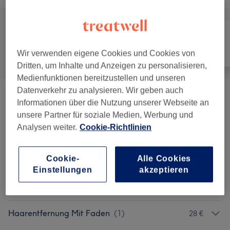
Alle
Friseur
Gesicht
Wir verwenden eigene Cookies und Cookies von
Dritten, um Inhalte und Anzeigen zu personalisieren,
Medienfunktionen bereitzustellen und unseren
Datenverkehr zu analysieren. Wir geben auch
Damen - Haarschnitte, Farbe &
Informationen über die Nutzung unserer Webseite an
ab 5,10 €
Stylings
(
23
)
unsere Partner für soziale Medien, Werbung und
Analysen weiter.
Cookie-Richtlinien
Herren - Haarschnitte & Stylings
(
6
)
ab 18 €
Cookie-
Alle Cookies
Kinder - Haarschnitte & Stylings
(
1
)
ab 15 €
Einstellungen
akzeptieren
Augenbrauen & Wimpern
(
3
)
ab 13 €
Haarentfernung Mit Faden
(
1
)
28 €