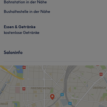
Bahnstation in der Nähe
Bushaltestelle in der Nähe
Was unsere Kunden über Naz sagen
Essen & Getränke
Freundlich
14
Aufmerksam
10
Kompetent
9
kostenlose Getränke
Sympathisch
7
Saloninfo