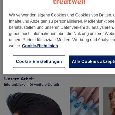
Haarkuren & Pflege
(
9
)
ab 10 €
Wir verwenden eigene Cookies und Cookies von Dritten,
Services Für Pakete (nicht Buchbar & Nicht
ab 48 €
Inhalte und Anzeigen zu personalisieren, Medienfunktion
Sichtbar)
(
2
)
bereitzustellen und unseren Datenverkehr zu analysieren.
geben auch Informationen über die Nutzung unserer Webs
Herren - Farbe & Grauhaarkaschierung
(
3
)
ab 25 €
unsere Partner für soziale Medien, Werbung und Analyse
weiter.
Cookie-Richtlinien
Haarverlängerung
(
2
)
ab 359,10 €
Kinder - Haarschnitte & Stylings
(
1
)
18 €
Cookie-Einstellungen
Alle Cookies akzept
Unsere Arbeit
Bild anklicken für weitere Details