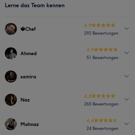
Lerne das Team kennen
4.9
🔱Chef
292 Bewertungen
Services
4.9
Ahmed
51 Bewertungen
Nägel
Friseur
Gesicht
Services
samira
Portfolio
Nägel
Friseur
Gesicht
Services
4.8
Naz
Haarentfernung
265 Bewertungen
Nägel
Services
4.4
Mahnaz
Portfolio
24 Bewertungen
Nägel
Friseur
Gesicht