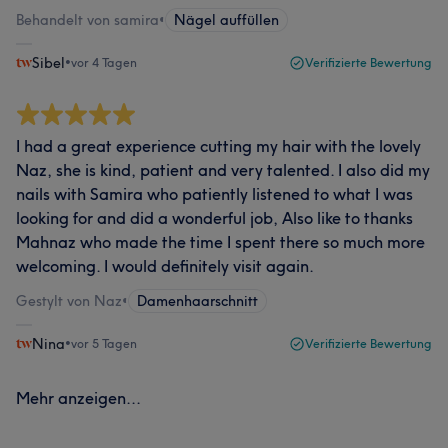
Behandelt von samira
•
Nägel auffüllen
Sibel
•
vor 4 Tagen
Verifizierte Bewertung
I had a great experience cutting my hair with the lovely
Naz, she is kind, patient and very talented. I also did my
nails with Samira who patiently listened to what I was
looking for and did a wonderful job, Also like to thanks
Mahnaz who made the time I spent there so much more
welcoming. I would definitely visit again.
Gestylt von Naz
•
Damenhaarschnitt
Nina
•
vor 5 Tagen
Verifizierte Bewertung
Mehr anzeigen...