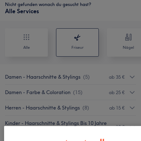
Nicht gefunden wonach du gesucht hast?
Alle Services
Alle
Friseur
Nägel
Damen - Haarschnitte & Stylings
(
5
)
ab 35 €
Damen - Farbe & Coloration
(
15
)
ab 25 €
Herren - Haarschnitte & Stylings
(
8
)
ab 15 €
Kinder - Haarschnitte & Stylings Bis 10 Jahre
18 €
(junge)
(
1
)