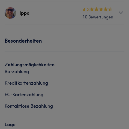
Services
4.3
Haarentfernung
Ippo
10 Bewertungen
Nägel
Friseur
Gesicht
Portfolio
Services
Haarentfernung
Besonderheiten
Nägel
Friseur
Gesicht
Haarentfernung
Zahlungsmöglichkeiten
Was unsere Kunden über 🔱Chef sagen
Barzahlung
Portfolio
Professionell
20
Kompetent
19
Detailverliebt
15
Kreditkartenzahlung
Sympathisch
10
EC-Kartenzahlung
Kontaktlose Bezahlung
Lage