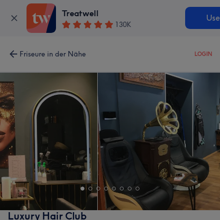
Treatwell
Use
130K
Friseure in der Nähe
LOGIN
Luxury Hair Club