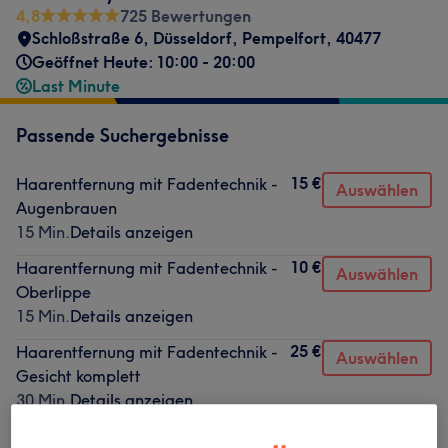
4,8
725 Bewertungen
Schloßstraße 6
,
Düsseldorf, Pempelfort
,
40477
Geöffnet Heute: 10:00 - 20:00
Last Minute
Passende Suchergebnisse
15 €
Haarentfernung mit Fadentechnik -
Auswählen
Augenbrauen
15 Min.
Details anzeigen
10 €
Haarentfernung mit Fadentechnik -
Auswählen
Oberlippe
15 Min.
Details anzeigen
25 €
Haarentfernung mit Fadentechnik -
Auswählen
Gesicht komplett
30 Min.
Details anzeigen