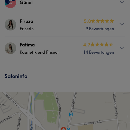
G
Günel
Services
Firuza
5.0
Friserin
9 Bewertungen
Nägel
Friseur
Gesicht
Services
Fatima
4.7
Haarentfernung
Kosmetik und Friseur
14 Bewertungen
Nägel
Friseur
Gesicht
Portfolio
Info
Haarentfernung
Saloninfo
LuxBeauty&Hair
Portfolio
Services
Nägel
Körper
Friseur
Gesicht
Massage
Haarentfernung