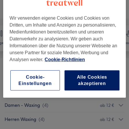
Nicht gefunden wonach du gesucht hast?
Alle Services
Wir verwenden eigene Cookies und Cookies von
Dritten, um Inhalte und Anzeigen zu personalisieren,
Medienfunktionen bereitzustellen und unseren
Datenverkehr zu analysieren. Wir geben auch
gel
Haarentfernung
Gesicht
Mas
Informationen über die Nutzung unserer Webseite an
unsere Partner für soziale Medien, Werbung und
Analysen weiter.
Cookie-Richtlinien
Gesichtshaarentfernung Mit
ab 10 €
Fadentechnik
(
3
)
Cookie-
Alle Cookies
Einstellungen
akzeptieren
LuxBeauty Laserbehandlungen
(
11
)
ab 30 €
Damen - Waxing
(
4
)
ab 12 €
Herren Waxing
(
4
)
ab 12 €