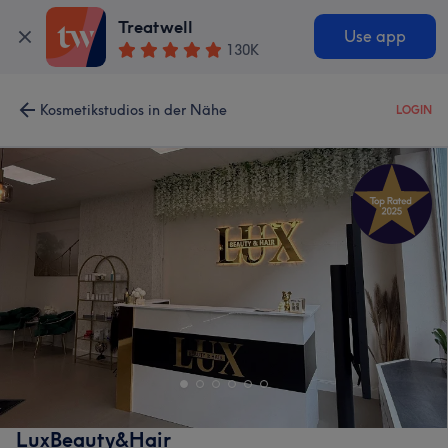
Treatwell
Use app
130K
Kosmetikstudios in der Nähe
LOGIN
LuxBeauty&Hair