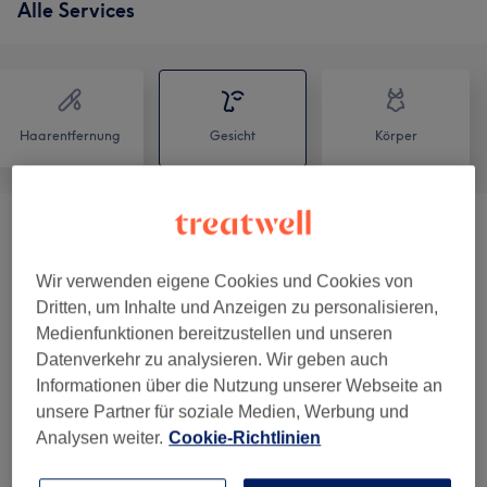
Alle Services
Haarentfernung
Gesicht
Körper
Wimpernverlängerungen
(
6
)
ab 65 €
Wir verwenden eigene Cookies und Cookies von
Augenbrauen &
ab 15 €
Dritten, um Inhalte und Anzeigen zu personalisieren,
Wimpernbehandlungen
(
10
)
Medienfunktionen bereitzustellen und unseren
Datenverkehr zu analysieren. Wir geben auch
Gesichtsbehandlungen
(
44
)
ab 20 €
Informationen über die Nutzung unserer Webseite an
unsere Partner für soziale Medien, Werbung und
Permanent Make-Up
(
13
)
ab 20 €
Analysen weiter.
Cookie-Richtlinien
Make-Up
(
7
)
ab 20 €