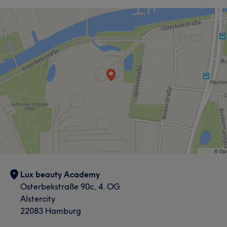
Nägel
Körper
Friseur
Gesicht
Haarentfernung
Portfolio
Lux beauty Academy
Osterbekstraße 90c, 4. OG
Alstercity
22083 Hamburg