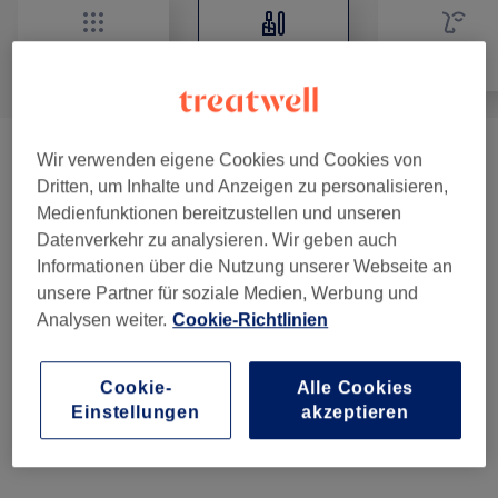
Alle
Nägel
Gesicht
Wir verwenden eigene Cookies und Cookies von
Nagelmodellage
(
2
)
ab 30 €
Dritten, um Inhalte und Anzeigen zu personalisieren,
Medienfunktionen bereitzustellen und unseren
Shellac
(
3
)
ab 25 €
Datenverkehr zu analysieren. Wir geben auch
Informationen über die Nutzung unserer Webseite an
Maniküre
(
3
)
ab 15 €
unsere Partner für soziale Medien, Werbung und
Analysen weiter.
Cookie-Richtlinien
Pediküre
(
2
)
ab 35 €
Extras
(
5
)
ab 0,50 €
Cookie-
Alle Cookies
Einstellungen
akzeptieren
Ablösen
(
2
)
ab 10 €