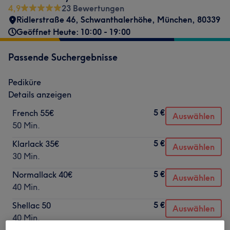
4,9
23 Bewertungen
Ridlerstraße 46
,
Schwanthalerhöhe
,
München
,
80339
Geöffnet Heute: 10:00 - 19:00
Passende Suchergebnisse
Pediküre
Details anzeigen
5 €
French 55€
Auswählen
50 Min.
5 €
Klarlack 35€
Auswählen
30 Min.
5 €
Normallack 40€
Auswählen
40 Min.
5 €
Shellac 50
Auswählen
40 Min.