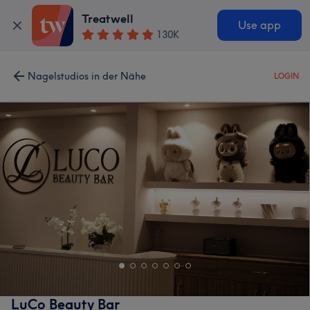
Treatwell
Use app
130K
Nagelstudios in der Nähe
LOGIN
LuCo Beauty Bar