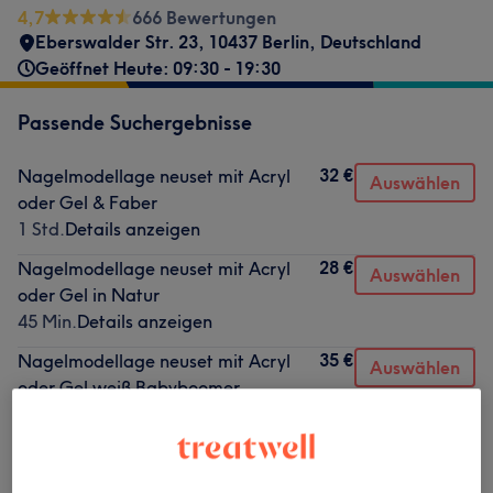
4,7
666 Bewertungen
Eberswalder Str. 23, 10437 Berlin, Deutschland
Geöffnet Heute: 09:30 - 19:30
Passende Suchergebnisse
32 €
Nagelmodellage neuset mit Acryl
Auswählen
oder Gel & Faber
1 Std.
Details anzeigen
28 €
Nagelmodellage neuset mit Acryl
Auswählen
oder Gel in Natur
45 Min.
Details anzeigen
35 €
Nagelmodellage neuset mit Acryl
Auswählen
oder Gel weiß Babyboomer
1 Std.
Details anzeigen
40 €
Nagelmodellage neuset mit Gel oder
Auswählen
Acryl Ombre Farbe