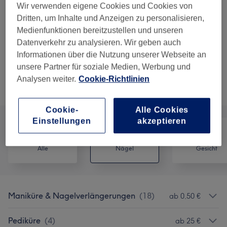
1 Std.
Details anzeigen
Wir verwenden eigene Cookies und Cookies von
Dritten, um Inhalte und Anzeigen zu personalisieren,
37 €
Nagelmodellage neuset mit Acryl
Auswählen
Medienfunktionen bereitzustellen und unseren
oder Gel Glitzer
Datenverkehr zu analysieren. Wir geben auch
1 Std.
Details anzeigen
Informationen über die Nutzung unserer Webseite an
unsere Partner für soziale Medien, Werbung und
Nicht gefunden wonach du gesucht hast?
Analysen weiter.
Cookie-Richtlinien
Alle Services
Cookie-
Alle Cookies
Einstellungen
akzeptieren
Alle
Nägel
Gesicht
Maniküre & Nagelverlängerungen
(
18
)
ab 0,50 €
Pediküre
(
4
)
ab 25 €