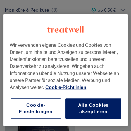
Maniküre & Pediküre
(
8
)
ab 0,50 €
Nagelmodellage
(
3
)
ab 30 €
Unsere Arbeit
Wir verwenden eigene Cookies und Cookies von
Bild anklicken für weitere Details
Dritten, um Inhalte und Anzeigen zu personalisieren,
Medienfunktionen bereitzustellen und unseren
Datenverkehr zu analysieren. Wir geben auch
Informationen über die Nutzung unserer Webseite an
unsere Partner für soziale Medien, Werbung und
Analysen weiter.
Cookie-Richtlinien
Cookie-
Alle Cookies
Einstellungen
akzeptieren