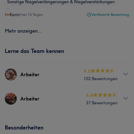
Sonstige Nagelverlängerungen & Nagelverstärkungen
Karin
•
vor 13 Tagen
Verifizierte Bewertung
Mehr anzeigen...
Lerne das Team kennen
4.6
Arbeiter
102 Bewertungen
Services
4.4
Arbeiter
37 Bewertungen
Nägel
Services
Portfolio
Besonderheiten
Nägel