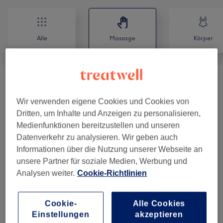
Alle
Massage
Körper
Massagen
(
9
)
ab 80 €
Wir verwenden eigene Cookies und Cookies von
Teilkörpermassagen - Rücken, Kopf,
Dritten, um Inhalte und Anzeigen zu personalisieren,
ab 47 €
Füße
(
3
)
Medienfunktionen bereitzustellen und unseren
Datenverkehr zu analysieren. Wir geben auch
Ayurveda-Behandlungen Und
Informationen über die Nutzung unserer Webseite an
ab 47 €
Massagen
(
5
)
unsere Partner für soziale Medien, Werbung und
Analysen weiter.
Cookie-Richtlinien
Schwangerschaftsmassagen (möglich Ab
ab 82 €
SSW 12)
(
4
)
Cookie-
Alle Cookies
Einstellungen
akzeptieren
Gesichtsbehandlungen
(
1
)
ab 47 €