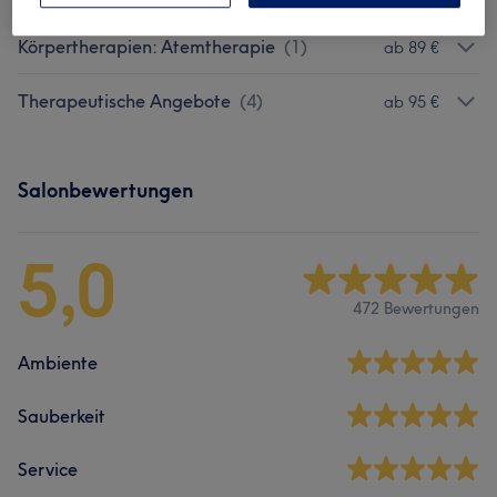
Körpertherapien: Atemtherapie
(
1
)
ab 89 €
Therapeutische Angebote
(
4
)
ab 95 €
Salonbewertungen
5,0
472 Bewertungen
Ambiente
Sauberkeit
Service