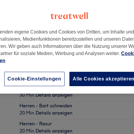
enden eigene Cookies und Cookies von Dritten, um Inhalte un
nalisieren, Medienfunktionen bereitzustellen und unseren Date
ren. Wir geben auch Informationen über die Nutzung unserer W
artner für soziale Medien, Werbung und Analysen weiter.
Cooki
ien
Herren - Haarschnitt & Rasur
50 Min.
Details anzeigen
Cookie-Einstellungen
Alle Cookies akzeptiere
Herren - Vollbart in Form schneiden
30 Min.
Details anzeigen
Herren - Bart schneiden
20 Min.
Details anzeigen
Herren - Rasur
20 Min.
Details anzeigen