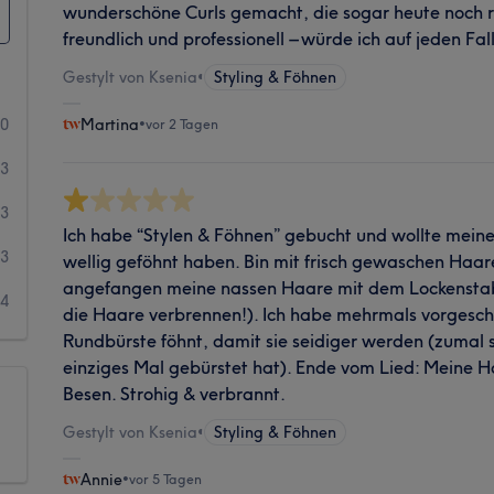
wunderschöne Curls gemacht, die sogar heute noch r
freundlich und professionell – würde ich auf jeden Fa
Gestylt von Ksenia
•
Styling & Föhnen
70
Martina
•
vor 2 Tagen
23
3
Ich habe “Stylen & Föhnen” gebucht und wollte mein
3
wellig geföhnt haben. Bin mit frisch gewaschen Haa
angefangen meine nassen Haare mit dem Lockenstab
4
die Haare verbrennen!). Ich habe mehrmals vorgeschl
Rundbürste föhnt, damit sie seidiger werden (zumal 
einziges Mal gebürstet hat). Ende vom Lied: Meine H
Besen. Strohig & verbrannt.
Gestylt von Ksenia
•
Styling & Föhnen
Annie
•
vor 5 Tagen