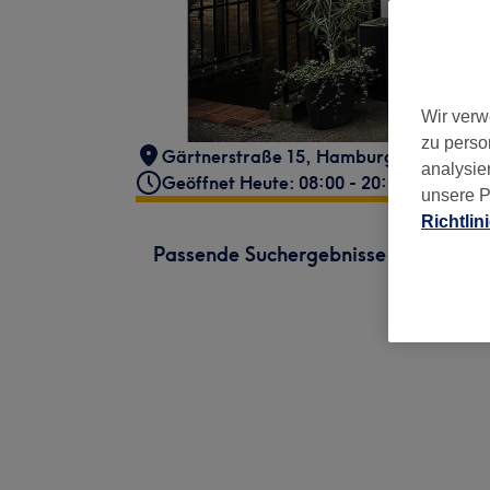
Wir verw
zu perso
Gärtnerstraße 15
,
Hamburg
,
20253
analysie
Geöffnet Heute: 08:00 - 20:00
unsere P
Richtlin
Passende Suchergebnisse