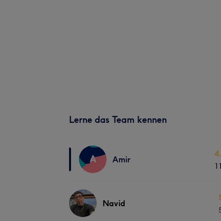
Lerne das Team kennen
4
A
Amir
1
Navid