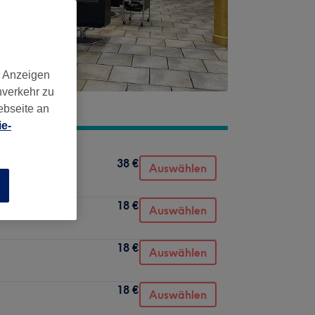
d Anzeigen
nverkehr zu
ebseite an
e-
38 €
Auswählen
n
18 €
Auswählen
18 €
Auswählen
18 €
Auswählen