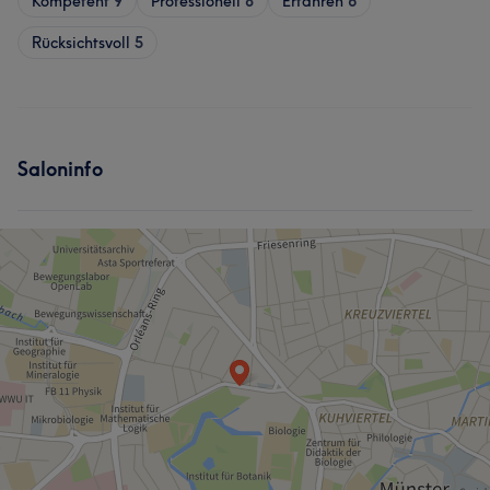
Kompetent
9
Professionell
8
Erfahren
6
Rücksichtsvoll
5
Saloninfo