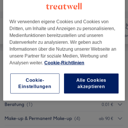
Alle Services
Wir verwenden eigene Cookies und Cookies von
Dritten, um Inhalte und Anzeigen zu personalisieren,
Medienfunktionen bereitzustellen und unseren
Haarentfernung
Gesicht
Kör
Datenverkehr zu analysieren. Wir geben auch
Informationen über die Nutzung unserer Webseite an
unsere Partner für soziale Medien, Werbung und
Promo Pakete
(
1
)
ab 39 €
Analysen weiter.
Cookie-Richtlinien
Gesichtsbehandlungen
(
3
)
ab 89 €
Cookie-
Alle Cookies
Einstellungen
akzeptieren
Augenbrauen & Wimpern Färben
(
5
)
ab 15 €
Beratung
(
1
)
0,01 €
Make-up & Permanent Make-up
(
4
)
ab 90 €