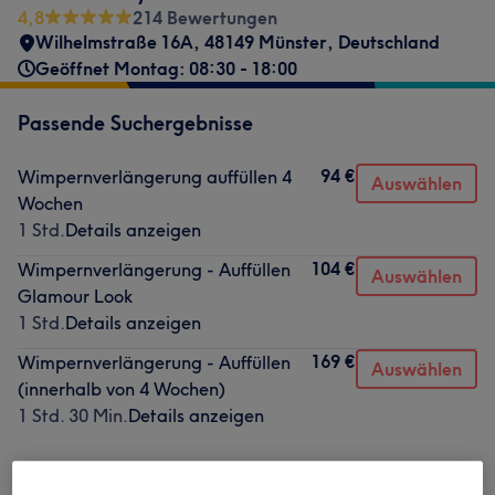
4,8
214 Bewertungen
Wilhelmstraße 16A, 48149 Münster, Deutschland
Geöffnet Montag: 08:30 - 18:00
Passende Suchergebnisse
94 €
Wimpernverlängerung auffüllen 4
Auswählen
Wochen
1 Std.
Details anzeigen
104 €
Wimpernverlängerung - Auffüllen
Auswählen
Glamour Look
1 Std.
Details anzeigen
169 €
Wimpernverlängerung - Auffüllen
Auswählen
(innerhalb von 4 Wochen)
1 Std. 30 Min.
Details anzeigen
Nicht gefunden wonach du gesucht hast?