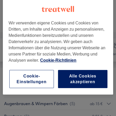
1 Std. 30 Min.
Details anzeigen
Nicht gefunden wonach du gesucht hast?
Wir verwenden eigene Cookies und Cookies von
Alle Services
Dritten, um Inhalte und Anzeigen zu personalisieren,
Medienfunktionen bereitzustellen und unseren
Datenverkehr zu analysieren. Wir geben auch
Informationen über die Nutzung unserer Webseite an
unsere Partner für soziale Medien, Werbung und
Haarentfernung
Gesicht
Kör
Analysen weiter.
Cookie-Richtlinien
Cookie-
Alle Cookies
Promo Pakete
(
1
)
ab 39 €
Einstellungen
akzeptieren
Gesichtsbehandlungen
(
3
)
ab 89 €
Augenbrauen & Wimpern Färben
(
5
)
ab 15 €