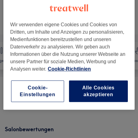
1 Std.
Details anzeigen
Nicht gefunden wonach du gesucht hast?
Alle Services
Wir verwenden eigene Cookies und Cookies von
Dritten, um Inhalte und Anzeigen zu personalisieren,
Medienfunktionen bereitzustellen und unseren
Datenverkehr zu analysieren. Wir geben auch
Informationen über die Nutzung unserer Webseite an
gel
Haarentfernung
Gesicht
Mas
unsere Partner für soziale Medien, Werbung und
Analysen weiter.
Cookie-Richtlinien
Cookie-
Alle Cookies
Augenbrauen Formen & Design
(
1
)
ab 15 €
Einstellungen
akzeptieren
Haarentfernung
(
44
)
ab 5 €
Salonbewertungen