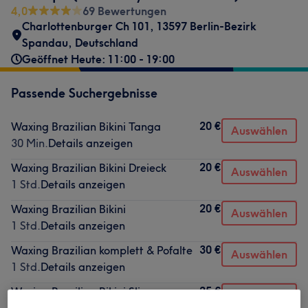
4,0
69 Bewertungen
Charlottenburger Ch 101, 13597 Berlin-Bezirk
Spandau, Deutschland
Geöffnet Heute: 11:00 - 19:00
Passende Suchergebnisse
20 €
Waxing Brazilian Bikini Tanga
Auswählen
30 Min.
Details anzeigen
20 €
Waxing Brazilian Bikini Dreieck
Auswählen
1 Std.
Details anzeigen
20 €
Waxing Brazilian Bikini
Auswählen
1 Std.
Details anzeigen
30 €
Waxing Brazilian komplett & Pofalte
Auswählen
1 Std.
Details anzeigen
25 €
Waxing Brazilian Bikini Slim
Auswählen