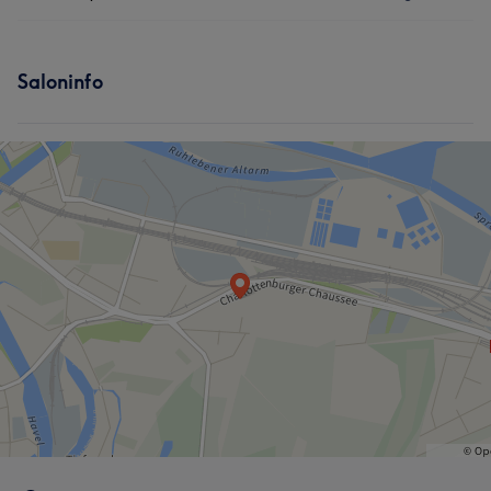
Friseur
Gesicht
Services
Saloninfo
Nägel
Körper
Friseur
Fitness
Gesicht
Massage
Haarentfernung