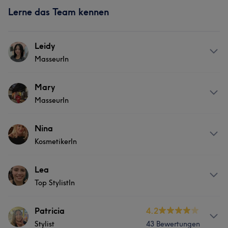
Lerne das Team kennen
Leidy
MasseurIn
Services
Mary
MasseurIn
Massage
Services
Nina
KosmetikerIn
Körper
Gesicht
Massage
Services
Lea
Top StylistIn
Nägel
Services
Patricia
4.2
Stylist
43 Bewertungen