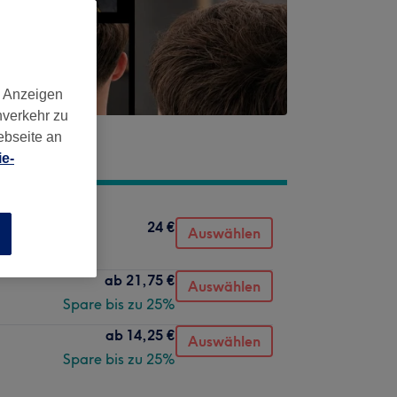
d Anzeigen
nverkehr zu
ebseite an
e-
24 €
Auswählen
n
ab
21,75 €
Auswählen
Spare bis zu 25%
ab
14,25 €
Auswählen
Spare bis zu 25%