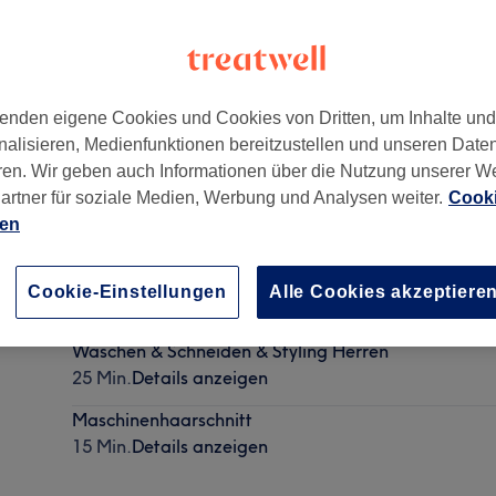
enden eigene Cookies und Cookies von Dritten, um Inhalte un
nalisieren, Medienfunktionen bereitzustellen und unseren Date
l rudolfplatz Köln
,
Köln
,
50674
ren. Wir geben auch Informationen über die Nutzung unserer W
artner für soziale Medien, Werbung und Analysen weiter.
Cooki
ien
Haarschnitt Herren
Cookie-Einstellungen
Alle Cookies akzeptiere
20 Min.
Details anzeigen
Waschen & Schneiden & Styling Herren
25 Min.
Details anzeigen
Maschinenhaarschnitt
15 Min.
Details anzeigen