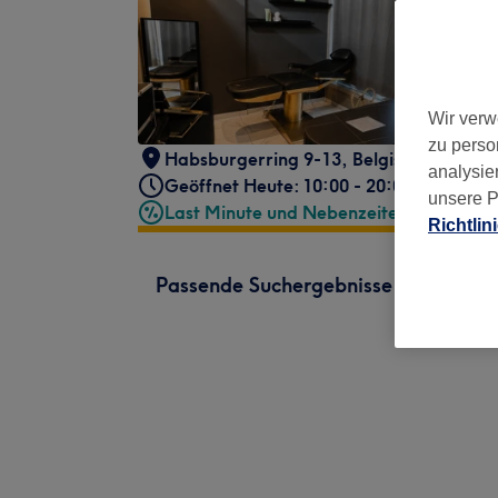
Wir verw
zu perso
Habsburgerring 9-13
,
Belgisches Vierte
analysie
Geöffnet Heute: 10:00 - 20:00
unsere P
Last Minute und Nebenzeiten
Richtlin
Passende Suchergebnisse