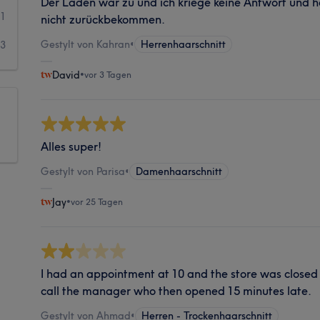
Der Laden war zu und ich kriege keine Antwort und 
1
nicht zurückbekommen.
Gestylt von Kahran
•
Herrenhaarschnitt
3
David
•
vor 3 Tagen
Alles super!
Gestylt von Parisa
•
Damenhaarschnitt
Jay
•
vor 25 Tagen
I had an appointment at 10 and the store was closed
call the manager who then opened 15 minutes late.
Gestylt von Ahmad
•
Herren - Trockenhaarschnitt