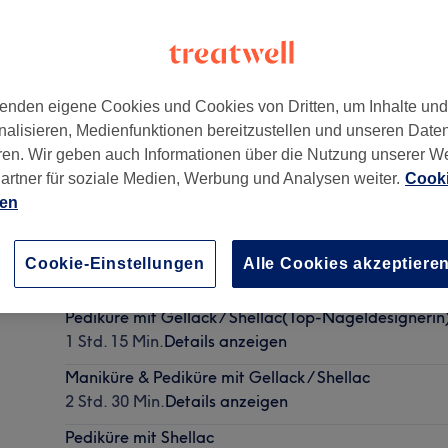
enden eigene Cookies und Cookies von Dritten, um Inhalte un
nalisieren, Medienfunktionen bereitzustellen und unseren Date
05
ren. Wir geben auch Informationen über die Nutzung unserer W
artner für soziale Medien, Werbung und Analysen weiter.
Cooki
ien
Pediküre mit Shellac(Top-Nageldesignerin)
Cookie-Einstellungen
Alle Cookies akzeptiere
1 Std. 15 Min.
Details anzeigen
Pediküre mit Gellack / Shellac(Top-Nageldesignerin
1 Std. 15 Min.
Details anzeigen
Maniküre & Pediküre mit Gellack / Shellac
2 Std. 30 Min.
Details anzeigen
Pediküre mit Shellac