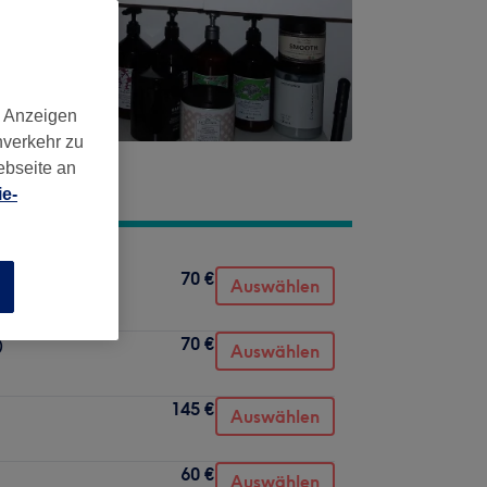
d Anzeigen
nverkehr zu
ebseite an
e-
70 €
Auswählen
n
70 €
)
Auswählen
145 €
Auswählen
60 €
Auswählen