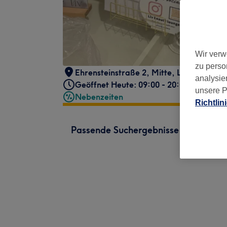
Wir verw
zu perso
Ehrensteinstraße 2
,
Mitte
,
Leipzig
,
041
analysie
Geöffnet Heute: 09:00 - 20:00
unsere P
Nebenzeiten
Richtlin
Passende Suchergebnisse