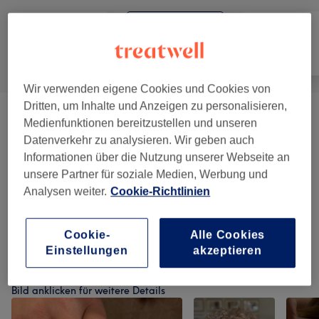
Alle
Friseur
Nägel
Wir verwenden eigene Cookies und Cookies von
Dritten, um Inhalte und Anzeigen zu personalisieren,
Damen - Haarschnitte & Stylings
(
4
)
ab 25 €
Medienfunktionen bereitzustellen und unseren
Datenverkehr zu analysieren. Wir geben auch
Damen - Farbe & Coloration
(
5
)
ab 120 €
Informationen über die Nutzung unserer Webseite an
unsere Partner für soziale Medien, Werbung und
Herren - Haarschnitte & Stylings
(
3
)
ab 20 €
Analysen weiter.
Cookie-Richtlinien
Haarkuren & Pflege
(
2
)
ab 60 €
Cookie-
Alle Cookies
Einstellungen
akzeptieren
Unsere Arbeit
Bild anklicken für weitere Details