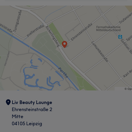
Perfektionistische und sorgfältige Arbeitsweise, hoher
Haarentfernung
Anspruch an Qualität und Sauberkeit. Deutschkenntnisse
auf B1–B2-Niveau. Freundlich, kommunikativ und
kundenorientiert. Arbeitet gerne mit Menschen und
Portfolio
sorgt für eine angenehme Atmosphäre während der
Behandlung. Spezialisiert auf Maniküre, Pediküre,
Nageldesign und Nagelverlängerung.
Services
Nägel
Massage
Portfolio
Liv Beauty Lounge
Ehrensteinstraße 2
Mitte
04105 Leipzig