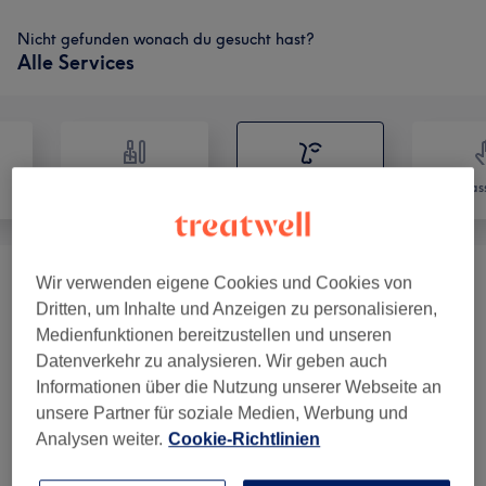
Nicht gefunden wonach du gesucht hast?
Alle Services
Nägel
Gesicht
Mas
Wir verwenden eigene Cookies und Cookies von
Kosmetik
(
1
)
59 €
Dritten, um Inhalte und Anzeigen zu personalisieren,
Medienfunktionen bereitzustellen und unseren
Gesichtsbehandlungen
(
10
)
ab 71,10 €
Datenverkehr zu analysieren. Wir geben auch
Informationen über die Nutzung unserer Webseite an
Augenbrauen & Wimpernbehandlungen
(
4
)
ab 15 €
unsere Partner für soziale Medien, Werbung und
Analysen weiter.
Cookie-Richtlinien
Wimpernverlängerungen
(
7
)
ab 20 €