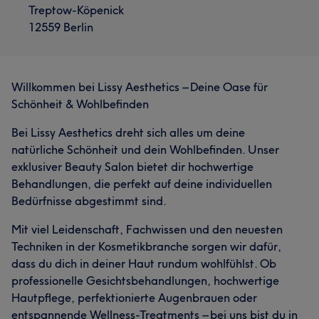
Treptow-Köpenick
12559 Berlin
Willkommen bei Lissy Aesthetics – Deine Oase für
Was unsere Kunden über Lissy sagen
Schönheit & Wohlbefinden
Professionell
31
Sympathisch
21
Herzlich
14
Bei Lissy Aesthetics dreht sich alles um deine
natürliche Schönheit und dein Wohlbefinden. Unser
Freundlich
14
exklusiver Beauty Salon bietet dir hochwertige
Behandlungen, die perfekt auf deine individuellen
Bedürfnisse abgestimmt sind.
Mit viel Leidenschaft, Fachwissen und den neuesten
Techniken in der Kosmetikbranche sorgen wir dafür,
dass du dich in deiner Haut rundum wohlfühlst. Ob
professionelle Gesichtsbehandlungen, hochwertige
Hautpflege, perfektionierte Augenbrauen oder
entspannende Wellness-Treatments – bei uns bist du in