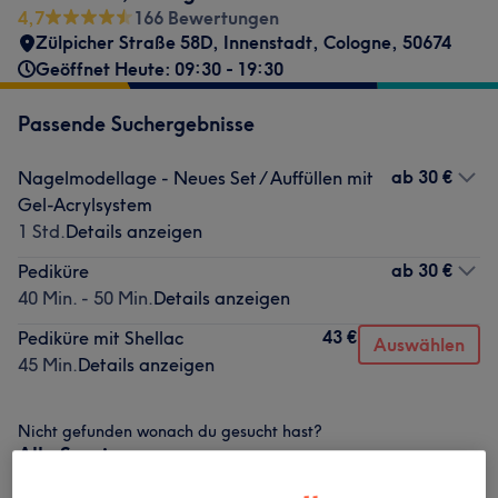
4,7
166 Bewertungen
Zülpicher Straße 58D
,
Innenstadt
,
Cologne
,
50674
Geöffnet Heute: 09:30 - 19:30
Passende Suchergebnisse
ab
30 €
Nagelmodellage - Neues Set / Auffüllen mit
Gel-Acrylsystem
1 Std.
Details anzeigen
ab
30 €
Pediküre
40 Min. - 50 Min.
Details anzeigen
43 €
Pediküre mit Shellac
Auswählen
45 Min.
Details anzeigen
Nicht gefunden wonach du gesucht hast?
Alle Services