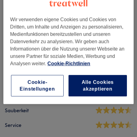
Nagelmodellage
(
2
)
ab 15 €
Wir verwenden eigene Cookies und Cookies von
Maniküre & Pediküre
(
5
)
ab 15 €
Dritten, um Inhalte und Anzeigen zu personalisieren,
Medienfunktionen bereitzustellen und unseren
Datenverkehr zu analysieren. Wir geben auch
Salonbewertungen
Informationen über die Nutzung unserer Webseite an
unsere Partner für soziale Medien, Werbung und
Analysen weiter.
Cookie-Richtlinien
4,7
166 Bewertungen
Cookie-
Alle Cookies
Einstellungen
akzeptieren
Ambiente
Sauberkeit
Service