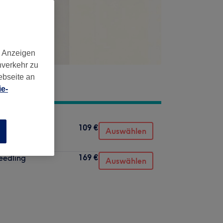
d Anzeigen
nverkehr zu
ebseite an
e-
109 €
Auswählen
n
169 €
eedling
Auswählen