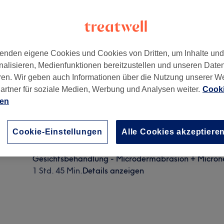
enden eigene Cookies und Cookies von Dritten, um Inhalte un
nalisieren, Medienfunktionen bereitzustellen und unseren Date
59
ren. Wir geben auch Informationen über die Nutzung unserer W
artner für soziale Medien, Werbung und Analysen weiter.
Cooki
ien
Gesichtsbehandlung - Microneedling
Cookie-Einstellungen
Alle Cookies akzeptiere
1 Std.
Details anzeigen
Gesichtsbehandlung - Microdermabrasion + Micron
1 Std. 45 Min.
Details anzeigen