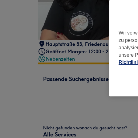
Wir verw
zu perso
Hauptstraße 83
,
Friedenau
,
Berlin
,
121
analysie
Geöffnet Morgen: 12:00 - 21:00
unsere P
Nebenzeiten
Richtlin
Passende Suchergebnisse
Nicht gefunden wonach du gesucht hast?
Alle Services