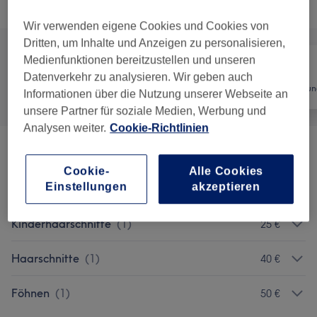
Alle Services
Wir verwenden eigene Cookies und Cookies von
Dritten, um Inhalte und Anzeigen zu personalisieren,
Medienfunktionen bereitzustellen und unseren
Datenverkehr zu analysieren. Wir geben auch
Alle
Friseur
Haarentfernun
Informationen über die Nutzung unserer Webseite an
unsere Partner für soziale Medien, Werbung und
Analysen weiter.
Cookie-Richtlinien
Herrenhaarschnitte
(
6
)
ab 5 €
Cookie-
Alle Cookies
Einstellungen
akzeptieren
Bartpflege
(
3
)
ab 25 €
Kinderhaarschnitte
(
1
)
25 €
Haarschnitte
(
1
)
40 €
Föhnen
(
1
)
50 €