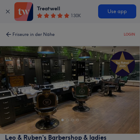
Treatwell
Use app
130K
Friseure in der Nähe
LOGIN
Leo & Ruben’s Barbershop & ladies