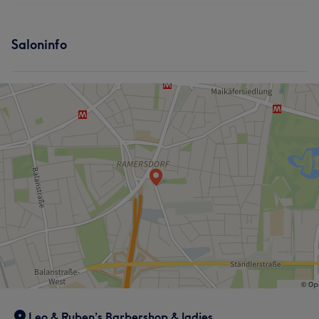
Services
Haarentfernung
Saloninfo
Körper
Friseur
Gesicht
Was unsere Kunden über Amir sagen
Haarentfernung
Professionell
5
Was unsere Kunden über Max sagen
Freundlich
6
Kompetent
5
Leo & Ruben’s Barbershop & ladies