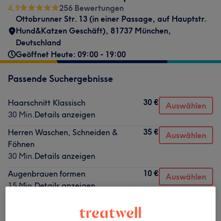
4,9
256 Bewertungen
Ottobrunner Str. 13 (in einer Passage, auf Hauptstr.
Hund&Katzen Geschäft), 81737 München,
Deutschland
Geöffnet Heute: 09:00 - 19:00
Passende Suchergebnisse
30 €
Haarschnitt Klassisch
Auswählen
30 Min.
Details anzeigen
35 €
Herren Waschen, Schneiden &
Auswählen
Föhnen
30 Min.
Details anzeigen
10 €
Augenbrauen formen
Auswählen
15 Min.
Details anzeigen
Nicht gefunden wonach du gesucht hast?