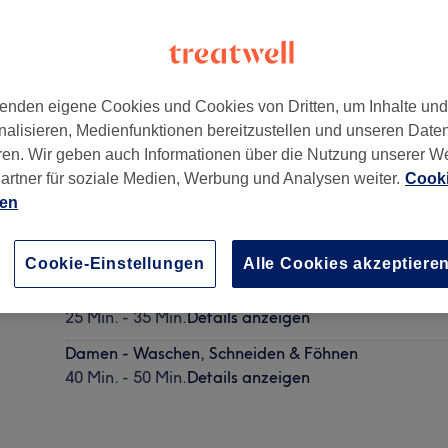
enden eigene Cookies und Cookies von Dritten, um Inhalte un
nalisieren, Medienfunktionen bereitzustellen und unseren Date
ren. Wir geben auch Informationen über die Nutzung unserer W
artner für soziale Medien, Werbung und Analysen weiter.
Cooki
ien
Herren - Waschen, Schneiden & Föhnen
30 Min.
Details anzeigen
Cookie-Einstellungen
Alle Cookies akzeptiere
Damen - Waschen, Schneiden
25 Min. - 35 Min.
Details anzeigen
Damen - Waschen, Schneiden & Föhnen
40 Min. - 50 Min.
Details anzeigen