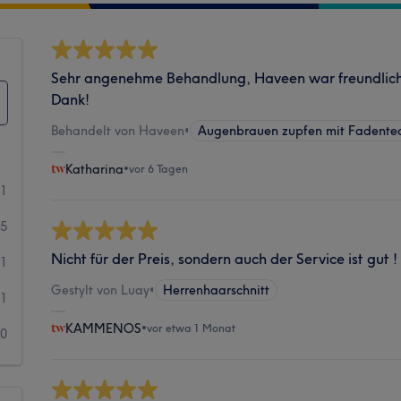
Sehr angenehme Behandlung, Haveen war freundlich u
Dank!
Behandelt von Haveen
•
Augenbrauen zupfen mit Fadente
Katharina
•
vor 6 Tagen
21
5
Nicht für der Preis, sondern auch der Service ist gut !
1
Gestylt von Luay
•
Herrenhaarschnitt
1
KAMMENOS
•
vor etwa 1 Monat
0