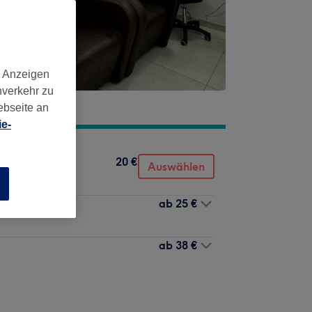
d Anzeigen
nverkehr zu
ebseite an
e-
20 €
Auswählen
n
ab
25 €
ab
38 €