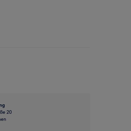
ing
aße 20
hen