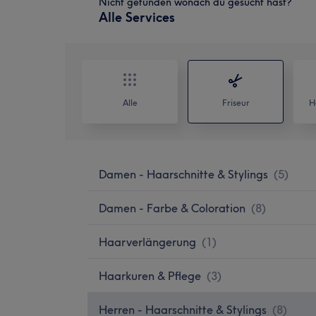
Nicht gefunden wonach du gesucht hast?
Alle Services
Alle
Friseur
H
Damen - Haarschnitte & Stylings
(
5
)
Damen - Farbe & Coloration
(
8
)
Haarverlängerung
(
1
)
Haarkuren & Pflege
(
3
)
Herren - Haarschnitte & Stylings
(
8
)