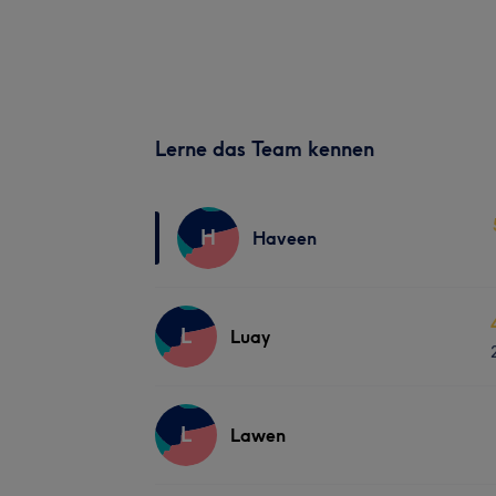
Lerne das Team kennen
H
Haveen
L
Luay
L
Lawen