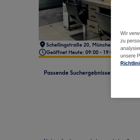
Wir verw
zu perso
Schellingstraße 20
,
München
,
80799
analysie
Geöffnet Heute: 09:00 - 19:00
unsere P
Richtlin
Passende Suchergebnisse