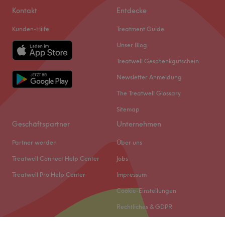
Kontakt
Entdecke
Kunden-Hilfe
Treatment Guide
Unser Blog
Treatwell Geschenkgutschein
Newsletter Anmeldung
The Treatwell Glossary
Sitemap
Geschäftspartner
Unternehmen
Partner werden
Über uns
Treatwell Connect Help Center
Jobs
Treatwell Pro Help Center
Impressum
Cookie-Einstellungen
Rechtliches & GDPR