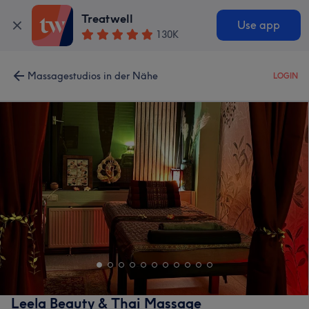
Treatwell
Use app
130K
Massagestudios in der Nähe
LOGIN
Leela Beauty & Thai Massage