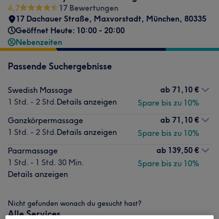
4,7
17 Bewertungen
17 Dachauer Straße
,
Maxvorstadt
,
München
,
80335
Geöffnet Heute: 10:00 - 20:00
Nebenzeiten
Passende Suchergebnisse
ab
71,10 €
Swedish Massage
1 Std. - 2 Std.
Details anzeigen
Spare bis zu 10%
ab
71,10 €
Ganzkörpermassage
1 Std. - 2 Std.
Details anzeigen
Spare bis zu 10%
ab
139,50 €
Paarmassage
1 Std. - 1 Std. 30 Min.
Spare bis zu 10%
Details anzeigen
Nicht gefunden wonach du gesucht hast?
Alle Services