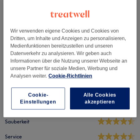
Express-Massagen
(
3
)
ab 45 €
Wir verwenden eigene Cookies und Cookies von
Massagen
(
9
)
ab 45 €
Dritten, um Inhalte und Anzeigen zu personalisieren,
Medienfunktionen bereitzustellen und unseren
Datenverkehr zu analysieren. Wir geben auch
Salonbewertungen
Informationen über die Nutzung unserer Webseite an
unsere Partner für soziale Medien, Werbung und
Analysen weiter.
Cookie-Richtlinien
4,7
17 Bewertungen
Cookie-
Alle Cookies
Einstellungen
akzeptieren
Ambiente
Sauberkeit
Service