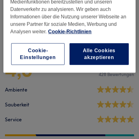
Maniküre & Pediküre
(
9
)
ab 0,50 €
Medienfunktionen bereitzustellen und unseren
Datenverkehr zu analysieren. Wir geben auch
Nagelmodellage
(
6
)
ab 15 €
Informationen über die Nutzung unserer Webseite an
unsere Partner für soziale Medien, Werbung und
Analysen weiter.
Cookie-Richtlinien
Salonbewertungen
Cookie-
Alle Cookies
Einstellungen
akzeptieren
4,8
428 Bewertungen
Ambiente
Sauberkeit
Service