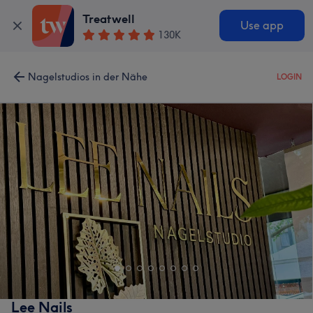
Treatwell
Use app
130K
Nagelstudios in der Nähe
LOGIN
Lee Nails