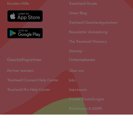
Kunden-Hilfe
Treatment Guide
Unser Blog
Treatwell Geschenkgutschein
Newsletter Anmeldung
The Treatwell Glossary
Sitemap
Geschäftspartner
Unternehmen
Partner werden
Über uns
Treatwell Connect Help Center
Jobs
Treatwell Pro Help Center
Impressum
Cookie-Einstellungen
Rechtliches & GDPR
© 2026 Treatwell DACH GmbH