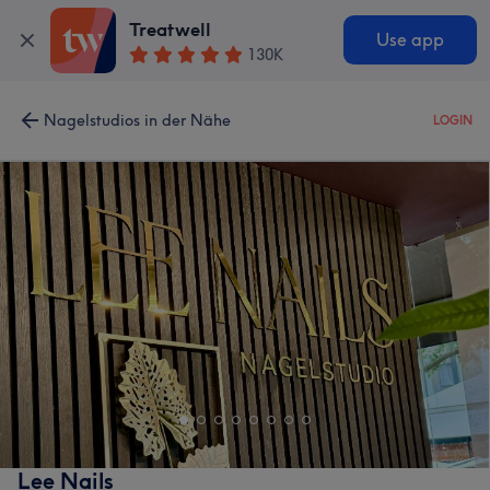
Treatwell
Use app
130K
Nagelstudios in der Nähe
LOGIN
Lee Nails