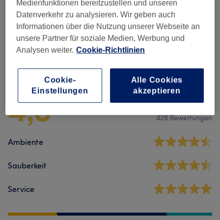
Maniküre & Pediküre
(
9
)
ab 0,50 €
Medienfunktionen bereitzustellen und unseren
Datenverkehr zu analysieren. Wir geben auch
Nagelmodellage
(
6
)
ab 15 €
Informationen über die Nutzung unserer Webseite an
unsere Partner für soziale Medien, Werbung und
Analysen weiter.
Cookie-Richtlinien
Salonbewertungen
Cookie-
Alle Cookies
Einstellungen
akzeptieren
4,8
428 Bewertungen
Ambiente
Sauberkeit
Service