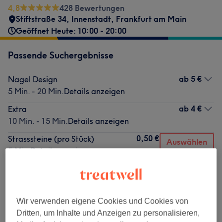
4,8
428 Bewertungen
Stiftstraße 34
,
Innenstadt
,
Frankfurt am Main
Geöffnet Heute: 10:00 - 20:00
Passende Suchergebnisse
ab
5 €
Nagel Design
5 Min. - 20 Min.
Details anzeigen
ab
4 €
Extra
10 Min. - 15 Min.
Details anzeigen
0,50 €
Strasssteine (pro Stück)
Auswählen
5 Min.
Details anzeigen
Nicht gefunden wonach du gesucht hast?
Alle Services
Wir verwenden eigene Cookies und Cookies von
Dritten, um Inhalte und Anzeigen zu personalisieren,