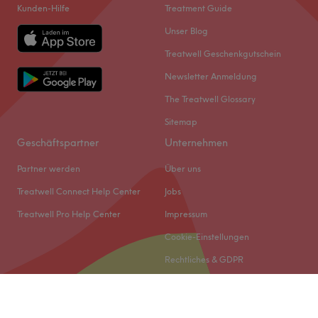
Kunden-Hilfe
Treatment Guide
Unser Blog
Treatwell Geschenkgutschein
Newsletter Anmeldung
The Treatwell Glossary
Sitemap
Geschäftspartner
Unternehmen
Partner werden
Über uns
Treatwell Connect Help Center
Jobs
Treatwell Pro Help Center
Impressum
Cookie-Einstellungen
Rechtliches & GDPR
© 2026 Treatwell DACH GmbH