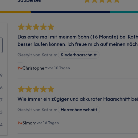
Das erste mal mit meinem Sohn (16 Monate) bei Kathr
besser laufen können. Ich freue mich auf meinen näch
Gestylt von Kathrin
•
Kinderhaarschnitt
Christopher
•
vor 10 Tagen
59
36
Wie immer ein zügiger und akkurater Haarschnitt bei
7
Gestylt von Kathrin
•
Herrenhaarschnitt
3
Simon
•
vor 16 Tagen
4