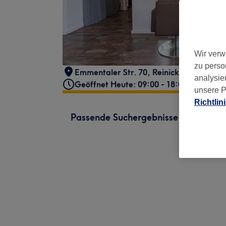
Wir verw
zu perso
Emmentaler Str. 70
,
Reinickendorf
,
Berl
analysie
Geöffnet Heute: 09:00 - 18:00
unsere P
Richtlin
Passende Suchergebnisse