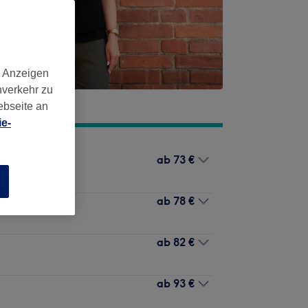
d Anzeigen
nverkehr zu
ebseite an
e-
ab
73 €
n
ab
78 €
ab
82 €
ab
93 €