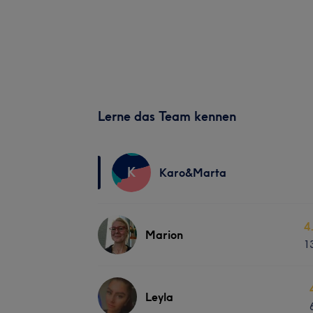
Lerne das Team kennen
K
Karo&Marta
4
Marion
1
Leyla