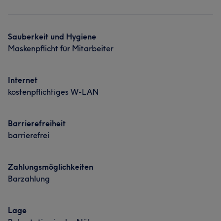
Nägel
Freundlich
6
Gründlich
6
Was unsere Kunden über Mitarbeiter sagen
Sauberkeit und Hygiene
Maskenpflicht für Mitarbeiter
Professionell
6
Internet
kostenpflichtiges W-LAN
Barrierefreiheit
barrierefrei
Was unsere Kunden über Mitarbeiter sagen
Zahlungsmöglichkeiten
Barzahlung
Professionell
6
Freundlich
5
Lage