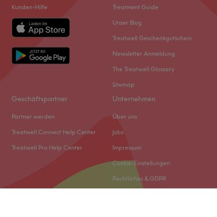
Kunden-Hilfe
Treatment Guide
Unser Blog
Treatwell Geschenkgutschein
Newsletter Anmeldung
The Treatwell Glossary
Sitemap
Geschäftspartner
Unternehmen
Partner werden
Über uns
Treatwell Connect Help Center
Jobs
Treatwell Pro Help Center
Impressum
Cookie-Einstellungen
Rechtliches & GDPR
© 2026 Treatwell DACH GmbH