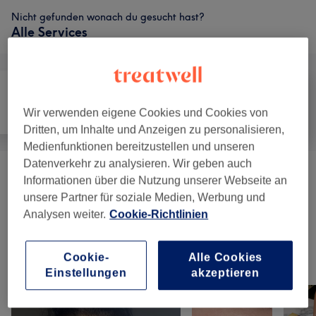
Nicht gefunden wonach du gesucht hast?
Alle Services
Wir verwenden eigene Cookies und Cookies von
Alle
Nägel
Gesicht
Dritten, um Inhalte und Anzeigen zu personalisieren,
Medienfunktionen bereitzustellen und unseren
Datenverkehr zu analysieren. Wir geben auch
Wimpernverlängerungen
(
3
)
ab 29 €
Informationen über die Nutzung unserer Webseite an
unsere Partner für soziale Medien, Werbung und
Augenbrauen & Wimpernbehandlungen
(
7
)
ab 7 €
Analysen weiter.
Cookie-Richtlinien
Cookie-
Alle Cookies
Unsere Arbeit
Einstellungen
akzeptieren
Bild anklicken für weitere Details