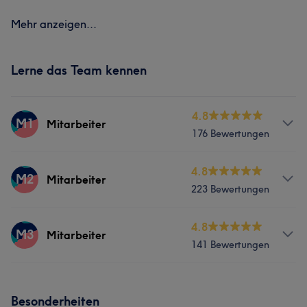
Mehr anzeigen...
Lerne das Team kennen
4.8
M1
Mitarbeiter
176 Bewertungen
Services
4.8
M2
Mitarbeiter
223 Bewertungen
Nägel
Gesicht
Services
4.8
M3
Mitarbeiter
Portfolio
141 Bewertungen
Nägel
Services
Was unsere Kunden über Mitarbeiter sagen
Besonderheiten