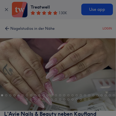
Treatwell
Use app
130K
Nagelstudios in der Nähe
LOGIN
L’Avie Nails & Beauty neben Kaufland