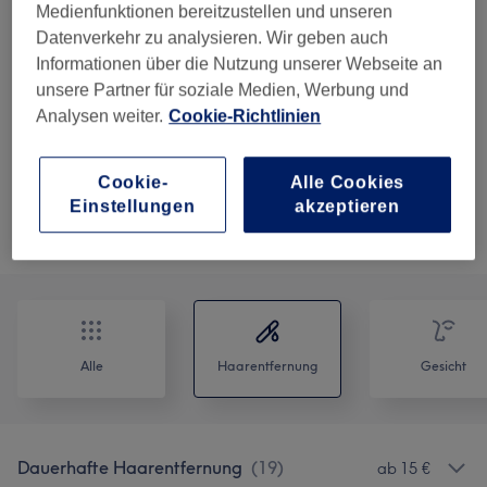
30 Min.
Details anzeigen
Medienfunktionen bereitzustellen und unseren
Datenverkehr zu analysieren. Wir geben auch
30 €
Dauerhafte Haarentfernung -
Auswählen
Informationen über die Nutzung unserer Webseite an
Wangen
unsere Partner für soziale Medien, Werbung und
30 Min.
Details anzeigen
Analysen weiter.
Cookie-Richtlinien
5 weitere passende Services anzeigen...
Cookie-
Alle Cookies
Einstellungen
akzeptieren
Nicht gefunden wonach du gesucht hast?
Alle Services
Alle
Haarentfernung
Gesicht
Dauerhafte Haarentfernung
(
19
)
ab 15 €