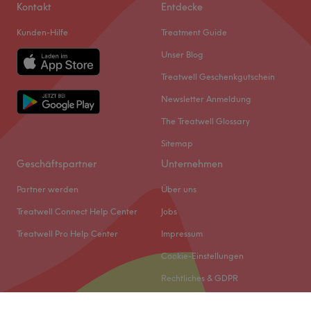
Kontakt
Entdecke
Kunden-Hilfe
Treatment Guide
Unser Blog
Treatwell Geschenkgutschein
Newsletter Anmeldung
The Treatwell Glossary
Sitemap
Geschäftspartner
Unternehmen
Partner werden
Über uns
Treatwell Connect Help Center
Jobs
Treatwell Pro Help Center
Impressum
Cookie-Einstellungen
Rechtliches & GDPR