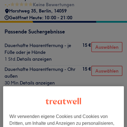
-,-
Keine Bewertungen
Horstweg 35
,
Berlin
,
14059
Geöffnet Heute: 10:00 - 21:00
Passende Suchergebnisse
15 €
Dauerhafte Haarentfernung - je
Auswählen
Füße oder je Hände
1 Std.
Details anzeigen
15 €
Dauerhafte Haarentfernung - Ohr
Auswählen
außen
30 Min.
Details anzeigen
20 €
Dauerhafte Haarentfernung - hinter
Auswählen
den Ohren
30 Min.
Details anzeigen
25 €
Dauerhafte Haarentfernung -
Wir verwenden eigene Cookies und Cookies von
Auswählen
Nacken
Dritten, um Inhalte und Anzeigen zu personalisieren,