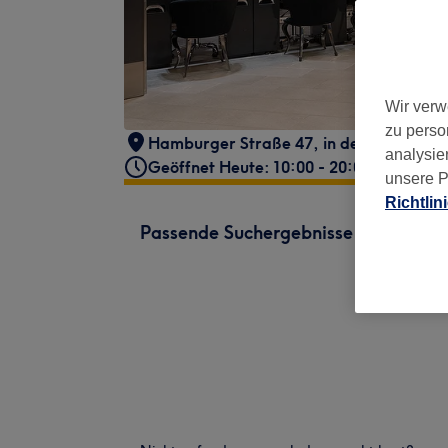
Wir verw
zu perso
Hamburger Straße 47
,
in der Hamburge
analysie
Geöffnet Heute: 10:00 - 20:00
unsere P
Richtlin
Passende Suchergebnisse