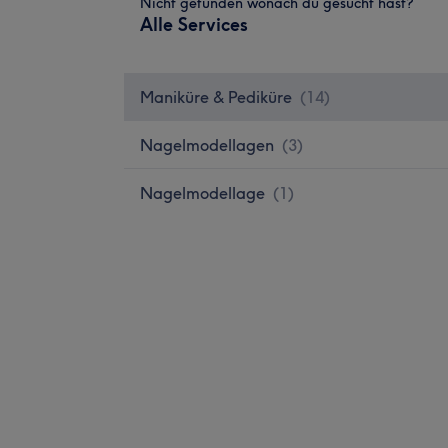
Nicht gefunden wonach du gesucht hast?
Alle Services
Maniküre & Pediküre
(
14
)
Nagelmodellagen
(
3
)
Nagelmodellage
(
1
)