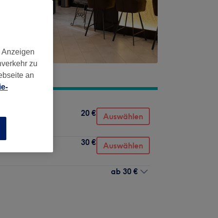
d Anzeigen
nverkehr zu
ebseite an
e-
20 €
Auswählen
n
30 €
Auswählen
ab
30 €