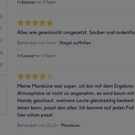
Janine
•
vor 3 Tagen
25
31
Alles wie gewünscht umgesetzt. Sauber und ordentlic
73
Behandelt von Suki
•
Nägel auffüllen
44
Laura
•
vor 6 Tagen
29
Meine Maniküre war super, ich bin mit dem Ergebnis t
Atmosphäre ist nicht so angenehm, es wird kaum mit
Handy geschaut, mehrere Leute gleichzeitig bedien
leben kann, passt das alles. Ich komme auf jeden Fall
hier schon passt.
Behandelt von 2LL2
•
Maniküre