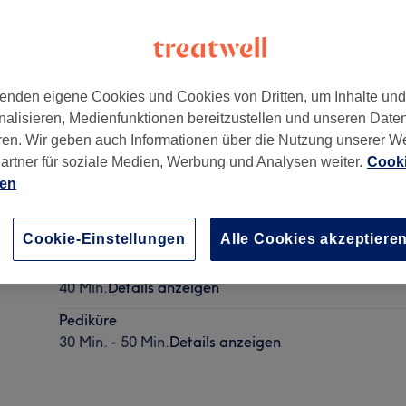
enden eigene Cookies und Cookies von Dritten, um Inhalte un
nalisieren, Medienfunktionen bereitzustellen und unseren Date
r Meile
,
Hamburg, Barmbek
,
22083
ren. Wir geben auch Informationen über die Nutzung unserer W
artner für soziale Medien, Werbung und Analysen weiter.
Cooki
ien
Fingernägel lackieren Shellac
30 Min.
Details anzeigen
Cookie-Einstellungen
Alle Cookies akzeptiere
Maniküre mit Shellac
40 Min.
Details anzeigen
Pediküre
30 Min. - 50 Min.
Details anzeigen