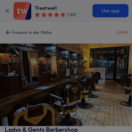
Treatwell
Use app
130K
Friseure in der Nähe
LOGIN
Ladys & Gents Barbershop