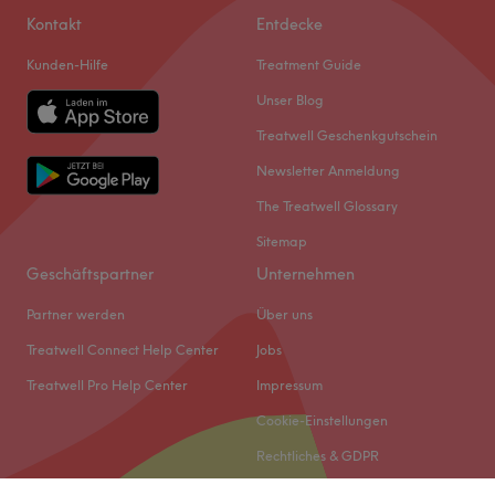
Kontakt
Entdecke
Kunden-Hilfe
Treatment Guide
Unser Blog
Treatwell Geschenkgutschein
Newsletter Anmeldung
The Treatwell Glossary
Sitemap
Geschäftspartner
Unternehmen
Partner werden
Über uns
Treatwell Connect Help Center
Jobs
Treatwell Pro Help Center
Impressum
Cookie-Einstellungen
Rechtliches & GDPR