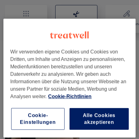
Alle
Friseur
Haarentfernun
Wir verwenden eigene Cookies und Cookies von
Herren - Haarschnitte & Stylings
(
4
)
ab 15 €
Dritten, um Inhalte und Anzeigen zu personalisieren,
Medienfunktionen bereitzustellen und unseren
Kinder - Haarschnitte & Stylings
(
2
)
ab 3 €
Datenverkehr zu analysieren. Wir geben auch
Informationen über die Nutzung unserer Webseite an
Unsere Arbeit
unsere Partner für soziale Medien, Werbung und
Bild anklicken für weitere Details
Analysen weiter.
Cookie-Richtlinien
Cookie-
Alle Cookies
Einstellungen
akzeptieren