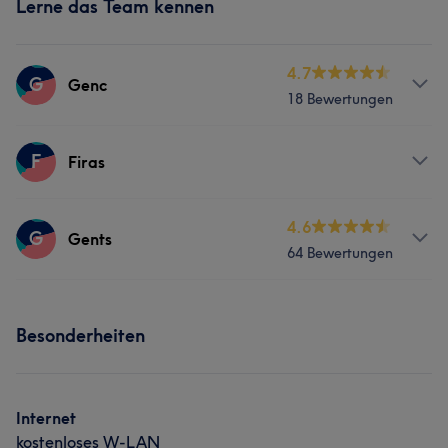
Lerne das Team kennen
4.7
G
Genc
18 Bewertungen
Services
F
Firas
Friseur
Gesicht
Haarentfernung
Services
4.6
G
Gents
64 Bewertungen
Friseur
Services
Besonderheiten
Friseur
Gesicht
Haarentfernung
Portfolio
Internet
kostenloses W-LAN