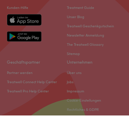
Kunden-Hilfe
Treatment Guide
Unser Blog
Treatwell Geschenkgutschein
Newsletter Anmeldung
The Treatwell Glossary
Sitemap
Geschäftspartner
Unternehmen
Partner werden
Über uns
Treatwell Connect Help Center
Jobs
Treatwell Pro Help Center
Impressum
Cookie-Einstellungen
Rechtliches & GDPR