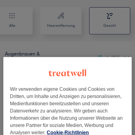
Alle
Haarentfernung
Gesicht
Augenbrauen &
ab 10 €
Wimpernbehandlungen
(
10
)
Gesichtsbehandlungen
(
6
)
ab 35 €
Wir verwenden eigene Cookies und Cookies von
Unsere Arbeit
Dritten, um Inhalte und Anzeigen zu personalisieren,
Bild anklicken für weitere Details
Medienfunktionen bereitzustellen und unseren
Datenverkehr zu analysieren. Wir geben auch
Informationen über die Nutzung unserer Webseite an
unsere Partner für soziale Medien, Werbung und
Analysen weiter.
Cookie-Richtlinien