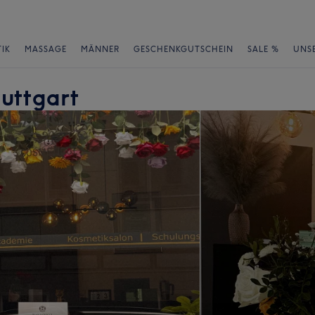
IK
MASSAGE
MÄNNER
GESCHENKGUTSCHEIN
SALE %
UNS
tuttgart