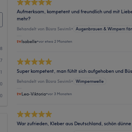
Aufmerksam, kompetent und freundlich und mit Liebe
mehr?
Behandelt von Büsra Sevimli
•
Augenbrauen & Wimpern fä
Isabelle
•
vor etwa 2 Monaten
88
7
Super kompetent, man fühlt sich aufgehoben und Büsr
1
Behandelt von Büsra Sevimli
•
Wimpernwelle
0
Lea-Viktoria
•
vor 3 Monaten
0
War zufrieden, Kleber aus Deutschland, schön dünn