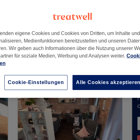
enden eigene Cookies und Cookies von Dritten, um Inhalte un
nalisieren, Medienfunktionen bereitzustellen und unseren Date
ren. Wir geben auch Informationen über die Nutzung unserer W
artner für soziale Medien, Werbung und Analysen weiter.
Cooki
mmt derzeit keine Buchungen über Treatwell ent
ien
e Salons in Ihrer Nähe zu finden.
Dort warten vi
Cookie-Einstellungen
Alle Cookies akzeptiere