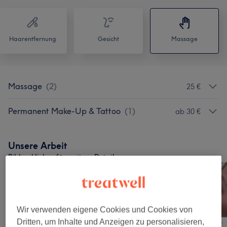
Haarentfernung
Gesicht
Massage
Massage
(
2
)
25 €
Permanent Make-Up & Tattoo
(
1
)
ab 30 €
Unsere Arbeit
Bild anklicken für weitere Details
Wir verwenden eigene Cookies und Cookies von
Dritten, um Inhalte und Anzeigen zu personalisieren,