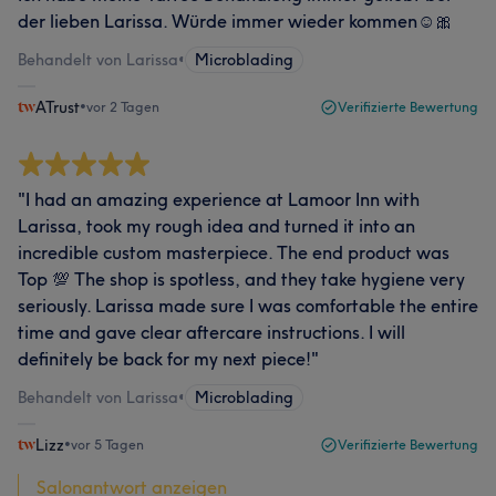
der lieben Larissa. Würde immer wieder kommen☺️🎀
Behandelt von Larissa
•
Microblading
ATrust
•
vor 2 Tagen
Verifizierte Bewertung
"I had an amazing experience at Lamoor Inn with
Larissa, took my rough idea and turned it into an
incredible custom masterpiece. The end product was
Top 💯 The shop is spotless, and they take hygiene very
seriously. Larissa made sure I was comfortable the entire
time and gave clear aftercare instructions. I will
definitely be back for my next piece!"
Behandelt von Larissa
•
Microblading
Lizz
•
vor 5 Tagen
Verifizierte Bewertung
Salonantwort anzeigen