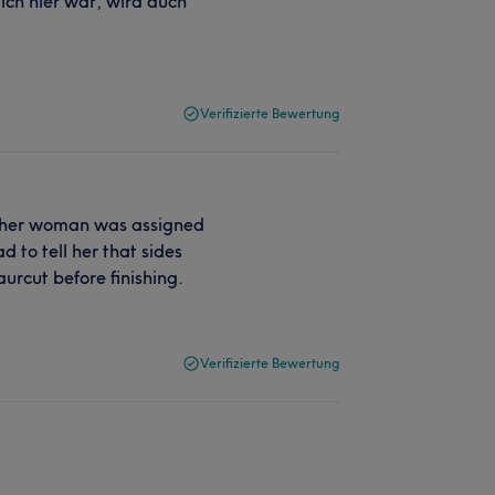
 ich hier war, wird auch
Verifizierte Bewertung
other woman was assigned
 to tell her that sides
urcut before finishing.
Verifizierte Bewertung