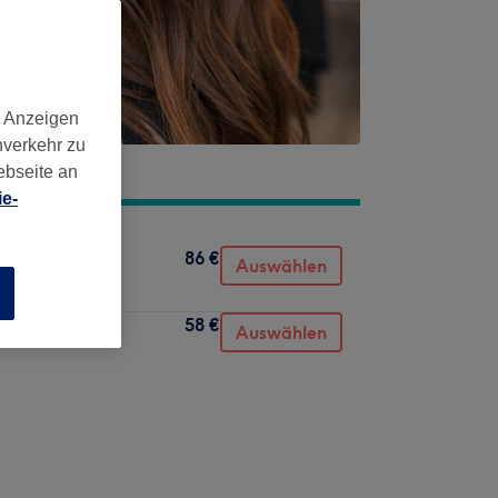
d Anzeigen
nverkehr zu
ebseite an
e-
86 €
Auswählen
n
58 €
Auswählen