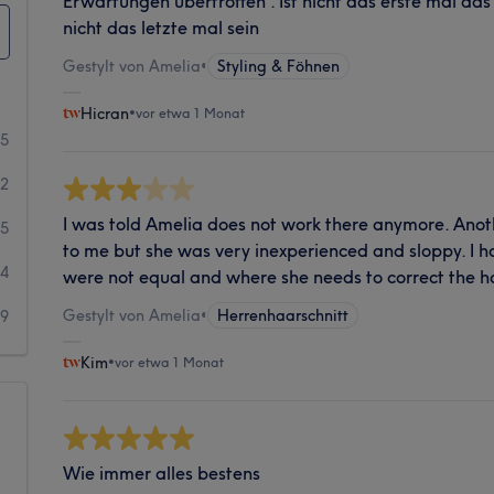
Erwartungen übertroffen . İst nicht das erste mal das
nicht das letzte mal sein
Gestylt von Amelia
•
Styling & Föhnen
Hicran
•
vor etwa 1 Monat
35
12
I was told Amelia does not work there anymore. An
5
to me but she was very inexperienced and sloppy. I had
4
were not equal and where she needs to correct the ha
Gestylt von Amelia
•
Herrenhaarschnitt
9
Kim
•
vor etwa 1 Monat
Wie immer alles bestens