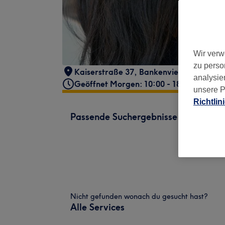
Wir verw
zu perso
Kaiserstraße 37
,
Bankenviertel
,
Frankf
analysie
Geöffnet Morgen: 10:00 - 18:30
unsere P
Richtlin
Passende Suchergebnisse
Nicht gefunden wonach du gesucht hast?
Alle Services