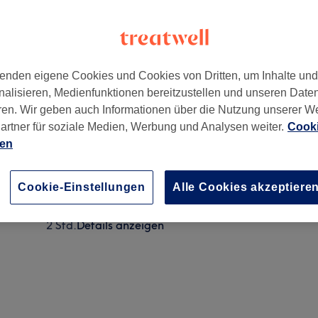
enden eigene Cookies und Cookies von Dritten, um Inhalte un
nalisieren, Medienfunktionen bereitzustellen und unseren Date
urt am Main
ren. Wir geben auch Informationen über die Nutzung unserer W
artner für soziale Medien, Werbung und Analysen weiter.
Cooki
ien
Damen - Abmattierung, Schnitt & Föhnen
1 Std. 30 Min.
Details anzeigen
Cookie-Einstellungen
Alle Cookies akzeptiere
Damen - Abmattierung & Föhnen
2 Std.
Details anzeigen