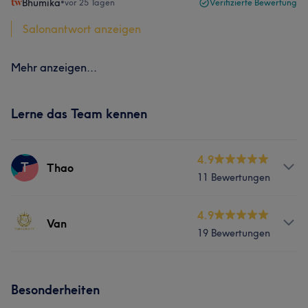
Bhumika
•
vor 25 Tagen
Verifizierte Bewertung
Salonantwort anzeigen
Mehr anzeigen...
Lerne das Team kennen
4.9
T
Thao
11 Bewertungen
Services
4.9
Van
19 Bewertungen
Nägel
Friseur
Gesicht
Services
Portfolio
Besonderheiten
Nägel
Friseur
Gesicht