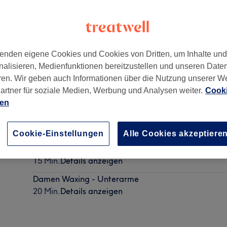
enden eigene Cookies und Cookies von Dritten, um Inhalte un
nalisieren, Medienfunktionen bereitzustellen und unseren Date
n
,
45139
ren. Wir geben auch Informationen über die Nutzung unserer W
artner für soziale Medien, Werbung und Analysen weiter.
Cooki
ien
Damen Waxing - Bikini-Linie
30 Min.
Details anzeigen
Cookie-Einstellungen
Alle Cookies akzeptiere
Damen Waxing - Oberlippe
15 Min.
Details anzeigen
Damen Waxing - Unterarme
20 Min.
Details anzeigen