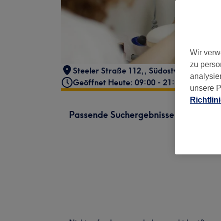
Wir verw
zu perso
Steeler Straße 112,
,
Südostviertel
,
Esse
analysie
Geöffnet Heute: 09:00 - 21:00
unsere P
Richtlin
Passende Suchergebnisse