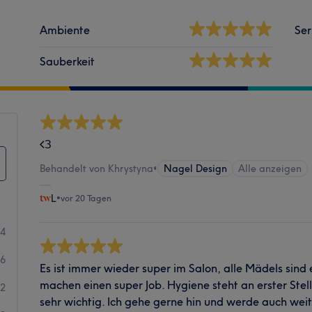
Ambiente
Ser
Sauberkeit
<З
Behandelt von Khrystyna
•
Nagel Design
Alle anzeigen
L
•
vor 20 Tagen
34
6
Es ist immer wieder super im Salon, alle Mädels sind
machen einen super Job. Hygiene steht an erster Stell
2
sehr wichtig. Ich gehe gerne hin und werde auch wei