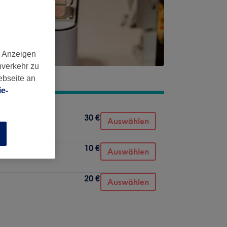
d Anzeigen
nverkehr zu
ebseite an
e-
30 €
Auswählen
n
10 €
Auswählen
20 €
Auswählen