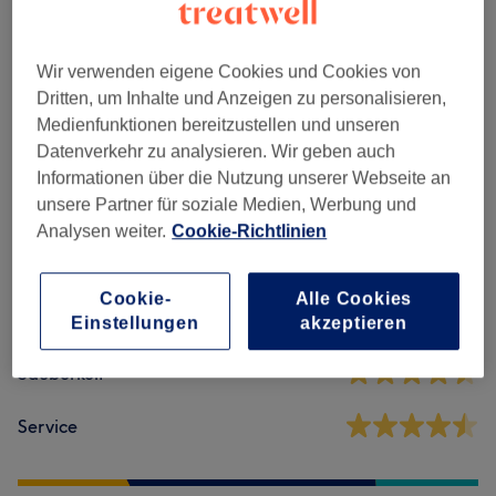
Maniküre & Pediküre
(
13
)
ab 3 €
Nagelmodellage
(
10
)
ab 15 €
Wir verwenden eigene Cookies und Cookies von
Dritten, um Inhalte und Anzeigen zu personalisieren,
Medienfunktionen bereitzustellen und unseren
Salonbewertungen
Datenverkehr zu analysieren. Wir geben auch
Informationen über die Nutzung unserer Webseite an
unsere Partner für soziale Medien, Werbung und
4,4
Analysen weiter.
Cookie-Richtlinien
159 Bewertungen
Cookie-
Alle Cookies
Ambiente
Einstellungen
akzeptieren
Sauberkeit
Service