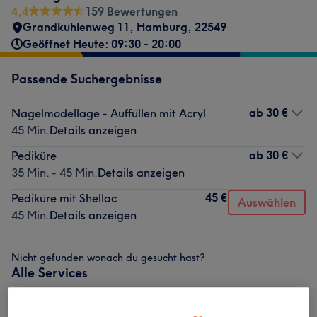
4,4
159 Bewertungen
Grandkuhlenweg 11
,
Hamburg
,
22549
Geöffnet Heute: 09:30 - 20:00
Passende Suchergebnisse
ab
30 €
Nagelmodellage - Auffüllen mit Acryl
45 Min.
Details anzeigen
ab
30 €
Pediküre
35 Min. - 45 Min.
Details anzeigen
45 €
Pediküre mit Shellac
Auswählen
45 Min.
Details anzeigen
Nicht gefunden wonach du gesucht hast?
Alle Services