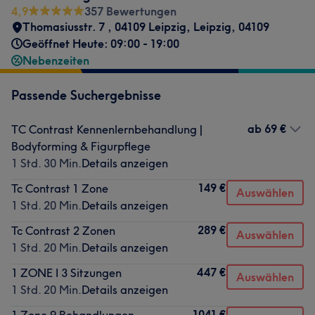
4,9
357 Bewertungen
Thomasiusstr. 7 , 04109 Leipzig
,
Leipzig
,
04109
Geöffnet Heute: 09:00 - 19:00
Nebenzeiten
Passende Suchergebnisse
ab
69 €
TC Contrast Kennenlernbehandlung |
Bodyforming & Figurpflege
1 Std. 30 Min.
Details anzeigen
149 €
Tc Contrast 1 Zone
Auswählen
1 Std. 20 Min.
Details anzeigen
289 €
Tc Contrast 2 Zonen
Auswählen
1 Std. 20 Min.
Details anzeigen
447 €
1 ZONE I 3 Sitzungen
Auswählen
1 Std. 20 Min.
Details anzeigen
1041 €