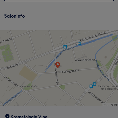
Saloninfo
Was unsere Kunden über Paulina sagen
Professionell
20
Erfahren
10
Sympathisch
9
Freundlich
9
Kosmetologie Vibe