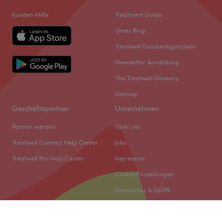
Kunden-Hilfe
Treatment Guide
Unser Blog
Treatwell Geschenkgutschein
Newsletter Anmeldung
The Treatwell Glossary
Sitemap
Geschäftspartner
Unternehmen
Partner werden
Über uns
Treatwell Connect Help Center
Jobs
Treatwell Pro Help Center
Impressum
Cookie-Einstellungen
Rechtliches & GDPR