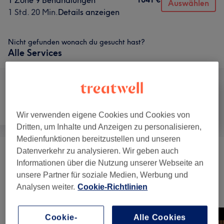
1 Zone 9 Behandlungen
Auswählen
1 Std. 20 Min.
Details anzeigen
Nicht gefunden wonach du gesucht hast?
Alle Services
Nägel
Gesicht
Körper
Wir verwenden eigene Cookies und Cookies von
Dritten, um Inhalte und Anzeigen zu personalisieren,
Medienfunktionen bereitzustellen und unseren
Datenverkehr zu analysieren. Wir geben auch
Gewichts- & Cellulite Behandlungen
(
5
)
ab 69 €
Informationen über die Nutzung unserer Webseite an
unsere Partner für soziale Medien, Werbung und
Analysen weiter.
Cookie-Richtlinien
Unsere Arbeit
Bild anklicken für weitere Details
Cookie-
Alle Cookies