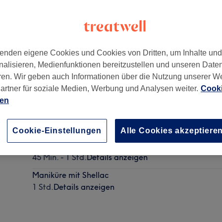
enden eigene Cookies und Cookies von Dritten, um Inhalte un
nalisieren, Medienfunktionen bereitzustellen und unseren Date
ren. Wir geben auch Informationen über die Nutzung unserer W
artner für soziale Medien, Werbung und Analysen weiter.
Cooki
ien
Maniküre
45 Min. - 1 Std.
Details anzeigen
Cookie-Einstellungen
Alle Cookies akzeptiere
Intensive Pediküre
45 Min. - 1 Std.
Details anzeigen
Maniküre mit Shellac
1 Std.
Details anzeigen