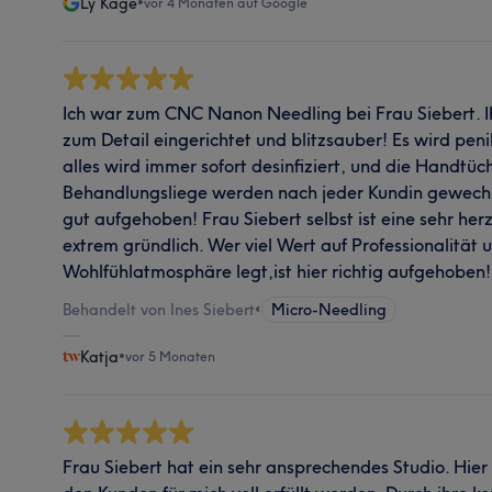
Ly Kage
•
vor 4 Monaten auf Google
Ich war zum CNC Nanon Needling bei Frau Siebert. Ihr
zum Detail eingerichtet und blitzsauber! Es wird pen
alles wird immer sofort desinfiziert, und die Handtüc
Behandlungsliege werden nach jeder Kundin gewechse
gut aufgehoben! Frau Siebert selbst ist eine sehr her
extrem gründlich. Wer viel Wert auf Professionalität u
Wohlfühlatmosphäre legt,ist hier richtig aufgehoben!
Behandelt von Ines Siebert
•
Micro-Needling
Katja
•
vor 5 Monaten
Frau Siebert hat ein sehr ansprechendes Studio. Hier 