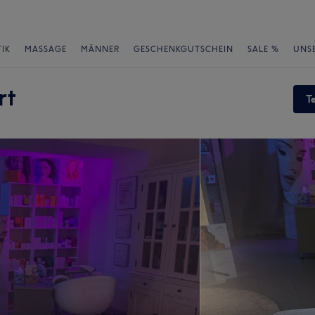
IK
MASSAGE
MÄNNER
GESCHENKGUTSCHEIN
SALE %
UNS
rt
T