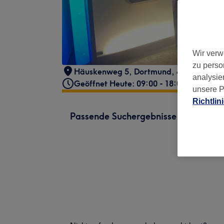
Wir verw
zu perso
Häuskenweg 5
,
Dortmund
,
44267
analysie
Geöffnet Heute: 09:00 - 18:00
unsere P
Richtlin
Passende Suchergebnisse