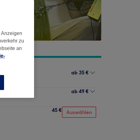
d Anzeigen
nverkehr zu
ebseite an
e-
ab
35 €
n
ab
49 €
45 €
Auswählen