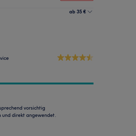
ab
35 €
vice
prechend vorsichtig
n und direkt angewendet.