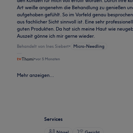
den Kunden für mich voll erfüllt worden. Durch ihre 
Art weiße angenehm die Behandlung zu genießen und
aufgehoben gefühlt. So im Vorfeld genau besprochen
aus fachlicher Sicht sinnvoll ist. Eine sehr profession
guten Produkten. Da hat sich meine Haut wie neugeb
Auszeit gönne ich mir gerne wieder.
Behandelt von Ines Siebert
•
Micro-Needling
Thomi
•
vor 5 Monaten
Mehr anzeigen...
Services
Nägel
Gesicht