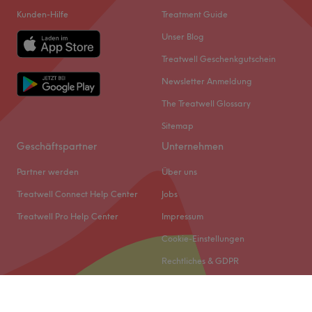
Kunden-Hilfe
Treatment Guide
Unser Blog
Treatwell Geschenkgutschein
Newsletter Anmeldung
The Treatwell Glossary
Sitemap
Geschäftspartner
Unternehmen
Partner werden
Über uns
Treatwell Connect Help Center
Jobs
Treatwell Pro Help Center
Impressum
Cookie-Einstellungen
Rechtliches & GDPR
© 2026 Treatwell DACH GmbH