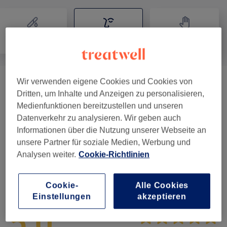
Haarentfernung
Gesicht
Massage
Wir verwenden eigene Cookies und Cookies von
Gesichtsbehandlungen
(
18
)
ab 67 €
Dritten, um Inhalte und Anzeigen zu personalisieren,
Medienfunktionen bereitzustellen und unseren
Augenbrauen & Wimpernbehandlungen
(
8
)
ab 15 €
Datenverkehr zu analysieren. Wir geben auch
Informationen über die Nutzung unserer Webseite an
Zubuchbare Extras
(
6
)
ab 15 €
unsere Partner für soziale Medien, Werbung und
Analysen weiter.
Cookie-Richtlinien
Salonbewertungen
Cookie-
Alle Cookies
Einstellungen
akzeptieren
5,0