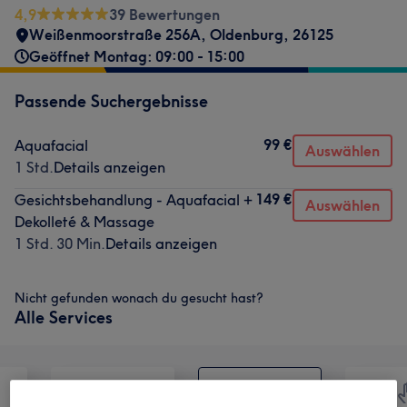
4,9
39 Bewertungen
Weißenmoorstraße 256A
,
Oldenburg
,
26125
Geöffnet Montag: 09:00 - 15:00
Passende Suchergebnisse
99 €
Aquafacial
Auswählen
1 Std.
Details anzeigen
149 €
Gesichtsbehandlung - Aquafacial +
Auswählen
Dekolleté & Massage
1 Std. 30 Min.
Details anzeigen
Nicht gefunden wonach du gesucht hast?
Alle Services