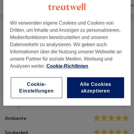
Haarentfernung
Gesicht
Mas
Wir verwenden eigene Cookies und Cookies von
Dritten, um Inhalte und Anzeigen zu personalisieren,
Gesichtsbehandlungen
(
13
)
ab 30 €
Medienfunktionen bereitzustellen und unseren
Datenverkehr zu analysieren. Wir geben auch
Analyse Und Beratung
(
1
)
10 €
Informationen über die Nutzung unserer Webseite an
unsere Partner für soziale Medien, Werbung und
Analysen weiter.
Cookie-Richtlinien
Salonbewertungen
Cookie-
Alle Cookies
4,9
Einstellungen
akzeptieren
39 Bewertungen
Ambiente
Sauberkeit