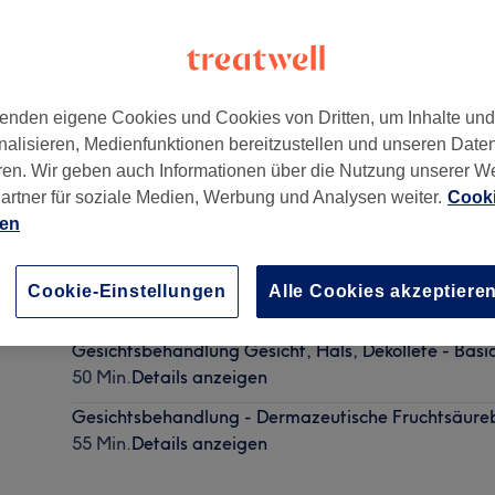
enden eigene Cookies und Cookies von Dritten, um Inhalte un
nalisieren, Medienfunktionen bereitzustellen und unseren Date
chshain
,
10249
ren. Wir geben auch Informationen über die Nutzung unserer W
artner für soziale Medien, Werbung und Analysen weiter.
Cooki
ien
Gesichtsbehandlung Gesicht, Hals, Dekollete - Kla
mit Augenbrauen zupfen, massag
Cookie-Einstellungen
Alle Cookies akzeptiere
1 Std.
Details anzeigen
Gesichtsbehandlung Gesicht, Hals, Dekollete - Bas
50 Min.
Details anzeigen
Gesichtsbehandlung - Dermazeutische Fruchtsäur
55 Min.
Details anzeigen