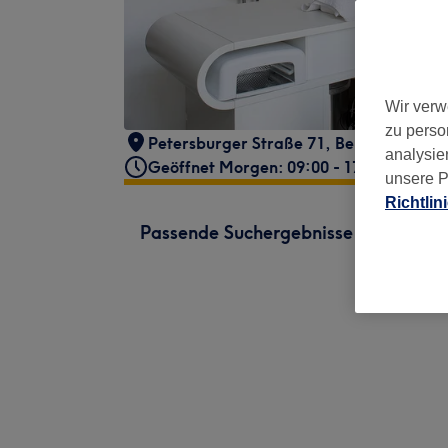
Wir verw
zu perso
Petersburger Straße 71
,
Berlin, Friedri
analysie
Geöffnet Morgen: 09:00 - 17:00
unsere P
Richtlin
Passende Suchergebnisse