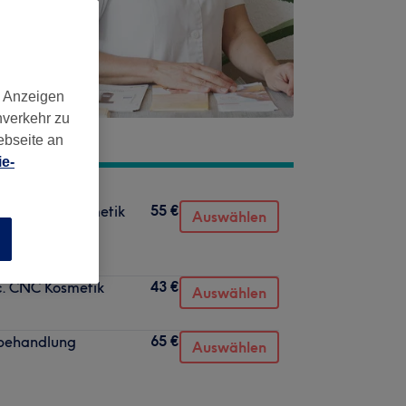
d Anzeigen
nverkehr zu
ebseite an
e-
55 €
ssisch CNC Kosmetik
Auswählen
n
43 €
ic. CNC Kosmetik
Auswählen
65 €
ebehandlung
Auswählen