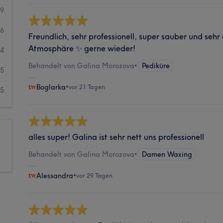
09
56
Freundlich, sehr professionell, super sauber und se
Atmosphäre ✨ gerne wieder!
24
Behandelt von Galina Morozova
•
Pediküre
5
Boglarka
•
vor 21 Tagen
5
alles super! Galina ist sehr nett uns professionell
Behandelt von Galina Morozova
•
Damen Waxing
Alessandra
•
vor 29 Tagen