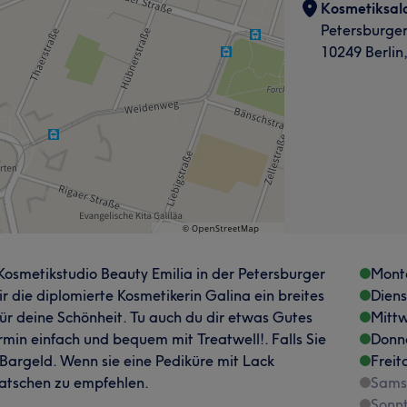
Kosmetiksalo
Petersburger
10249 Berlin,
Kosmetikstudio Beauty Emilia in der Petersburger
Mont
ir die diplomierte Kosmetikerin Galina ein breites
Dien
 deine Schönheit. Tu auch du dir etwas Gutes
Mitt
in einfach und bequem mit Treatwell!. Falls Sie
Donn
 Bargeld. Wenn sie eine Pediküre mit Lack
Freit
Latschen zu empfehlen.
Sams
Sonn