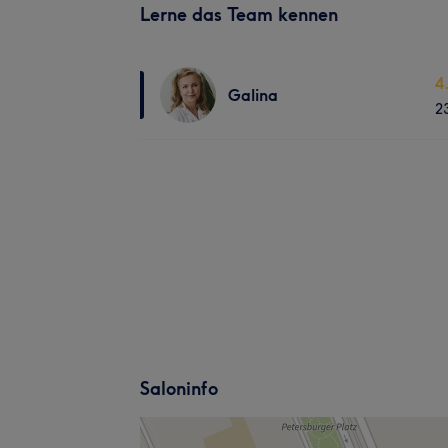
Lerne das Team kennen
4
Galina
2
Saloninfo