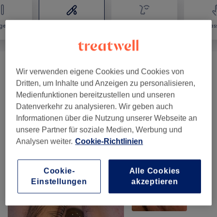
gel
Haarentfernung
Gesicht
Mas
Damen Waxing
(
6
)
ab 15 €
Wir verwenden eigene Cookies und Cookies von
Dritten, um Inhalte und Anzeigen zu personalisieren,
Herren Waxing
(
1
)
49 €
Medienfunktionen bereitzustellen und unseren
Datenverkehr zu analysieren. Wir geben auch
Informationen über die Nutzung unserer Webseite an
Unsere Arbeit
unsere Partner für soziale Medien, Werbung und
Bild anklicken für weitere Details
Analysen weiter.
Cookie-Richtlinien
Cookie-
Alle Cookies
Einstellungen
akzeptieren