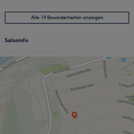
Was unsere Kunden über Emelie sagen
Professionell
27
Kompetent
25
Herzlich
14
Alle 19 Besonderheiten anzeigen
Freundlich
13
Saloninfo