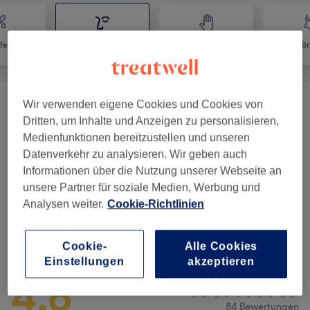
fernung
Gesicht
Massage
Kör
Wir verwenden eigene Cookies und Cookies von
Gesichtsbehandlungen
(
22
)
ab 60 €
Dritten, um Inhalte und Anzeigen zu personalisieren,
Medienfunktionen bereitzustellen und unseren
Augenbrauen & Wimpernbehandlungen
(
6
)
ab 15 €
Datenverkehr zu analysieren. Wir geben auch
Informationen über die Nutzung unserer Webseite an
Make-Up
(
7
)
ab 60 €
unsere Partner für soziale Medien, Werbung und
Analysen weiter.
Cookie-Richtlinien
Salonbewertungen
Cookie-
Alle Cookies
Einstellungen
akzeptieren
4,8
84 Bewertungen