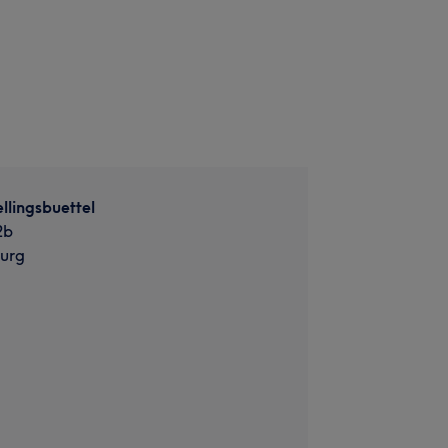
lingsbuettel
2b
urg