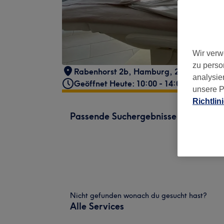
Wir verw
zu perso
Rabenhorst 2b
,
Hamburg
,
22391
analysie
Geöffnet Heute: 10:00 - 14:00
unsere P
Richtlin
Passende Suchergebnisse
Nicht gefunden wonach du gesucht hast?
Alle Services