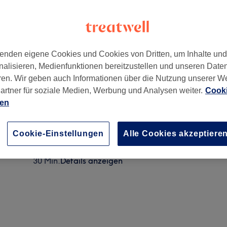
enden eigene Cookies und Cookies von Dritten, um Inhalte un
nalisieren, Medienfunktionen bereitzustellen und unseren Date
ren. Wir geben auch Informationen über die Nutzung unserer W
artner für soziale Medien, Werbung und Analysen weiter.
Cooki
ien
Fußmassage ( (NUR Zubuchbar bei einer Pediküre)
15 Min.
Details anzeigen
Cookie-Einstellungen
Alle Cookies akzeptiere
Fußreflexzonenmassage ((NUR Zubuchbar bei einer
30 Min.
Details anzeigen