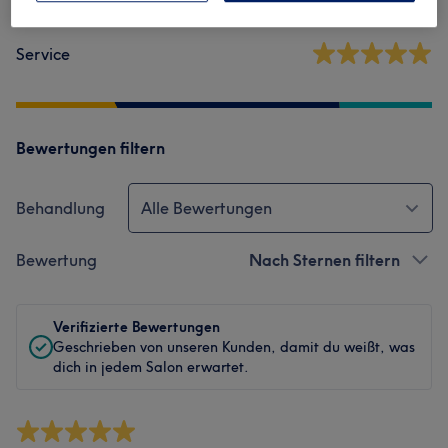
Sauberkeit
Service
Bewertungen filtern
Behandlung
Alle Bewertungen
Bewertung
Nach Sternen filtern
Verifizierte Bewertungen
Geschrieben von unseren Kunden, damit du weißt, was
dich in jedem Salon erwartet.