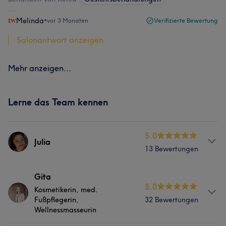
Melinda
•
vor 3 Monaten
Verifizierte Bewertung
Salonantwort anzeigen
Mehr anzeigen...
Lerne das Team kennen
5.0
Julia
13 Bewertungen
Services
Gita
5.0
Kosmetikerin, med.
Nägel
Gesicht
Massage
Fußpflegerin,
32 Bewertungen
Wellnessmasseurin