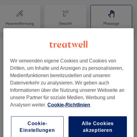
Haarentfernung
Gesicht
Massage
Massagen
(
4
)
ab 30 €
Wir verwenden eigene Cookies und Cookies von
Dritten, um Inhalte und Anzeigen zu personalisieren,
Medienfunktionen bereitzustellen und unseren
Salonbewertungen
Datenverkehr zu analysieren. Wir geben auch
Informationen über die Nutzung unserer Webseite an
4,8
unsere Partner für soziale Medien, Werbung und
Analysen weiter.
Cookie-Richtlinien
76 Bewertungen
Cookie-
Alle Cookies
Ambiente
Einstellungen
akzeptieren