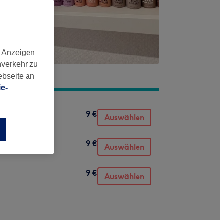
d Anzeigen
nverkehr zu
ebseite an
e-
9 €
Auswählen
n
9 €
tt
Auswählen
9 €
Auswählen