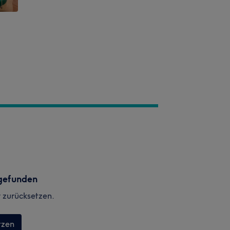
gefunden
r zurücksetzen.
tzen