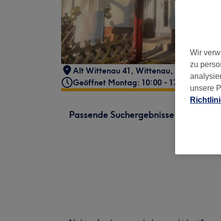
Wir verw
zu perso
Alt Wittenau 41
,
Wittenau
,
Berlin
,
1343
analysie
Geöffnet Montag: 10:00 - 17:00
unsere P
Richtlin
Passende Suchergebnisse