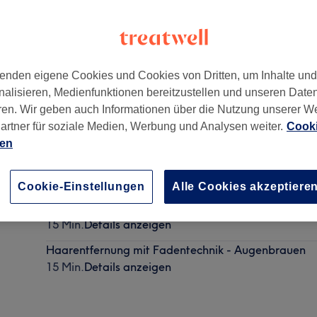
enden eigene Cookies und Cookies von Dritten, um Inhalte un
nalisieren, Medienfunktionen bereitzustellen und unseren Date
7
ren. Wir geben auch Informationen über die Nutzung unserer W
artner für soziale Medien, Werbung und Analysen weiter.
Cooki
ien
Herren Waxing - Kinn
10 Min.
Details anzeigen
Cookie-Einstellungen
Alle Cookies akzeptiere
Haarentfernung mit Fadentechnik - Gesicht komple
15 Min.
Details anzeigen
Haarentfernung mit Fadentechnik - Augenbrauen
15 Min.
Details anzeigen