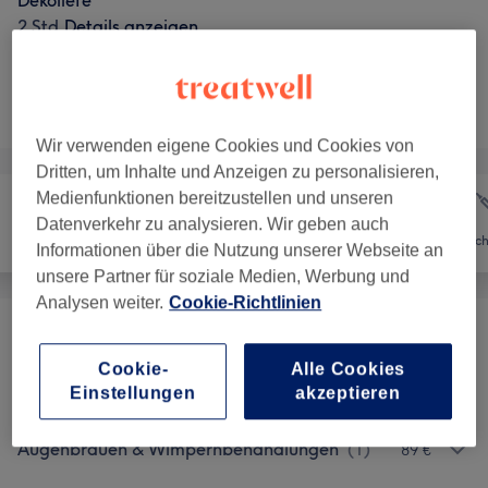
Dekolleté
2 Std.
Details anzeigen
Nicht gefunden wonach du gesucht hast?
Alle Services
Wir verwenden eigene Cookies und Cookies von
Dritten, um Inhalte und Anzeigen zu personalisieren,
Medienfunktionen bereitzustellen und unseren
Datenverkehr zu analysieren. Wir geben auch
Nägel
Gesicht
Ästhetisc
Informationen über die Nutzung unserer Webseite an
unsere Partner für soziale Medien, Werbung und
Analysen weiter.
Cookie-Richtlinien
Beratung
(
3
)
ab 60 €
Cookie-
Alle Cookies
Einstellungen
akzeptieren
Gesichtsbehandlungen
(
12
)
ab 83 €
Augenbrauen & Wimpernbehandlungen
(
1
)
89 €