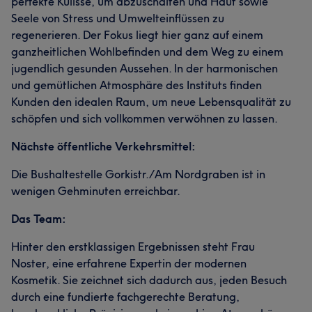
perfekte Kulisse, um abzuschalten und Haut sowie
Seele von Stress und Umwelteinflüssen zu
regenerieren. Der Fokus liegt hier ganz auf einem
ganzheitlichen Wohlbefinden und dem Weg zu einem
jugendlich gesunden Aussehen. In der harmonischen
und gemütlichen Atmosphäre des Instituts finden
Was unsere Kunden über Christine sagen
Kunden den idealen Raum, um neue Lebensqualität zu
schöpfen und sich vollkommen verwöhnen zu lassen.
Kompetent
35
Professionell
33
Herzlich
26
Nächste öffentliche Verkehrsmittel:
Erfahren
22
Die Bushaltestelle Gorkistr./Am Nordgraben ist in
wenigen Gehminuten erreichbar.
Das Team:
Hinter den erstklassigen Ergebnissen steht Frau
Noster, eine erfahrene Expertin der modernen
Kosmetik. Sie zeichnet sich dadurch aus, jeden Besuch
durch eine fundierte fachgerechte Beratung,