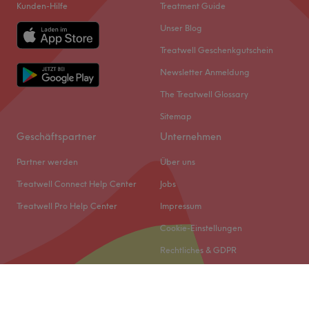
Kunden-Hilfe
Treatment Guide
Unser Blog
Treatwell Geschenkgutschein
Newsletter Anmeldung
The Treatwell Glossary
Sitemap
Geschäftspartner
Unternehmen
Partner werden
Über uns
Treatwell Connect Help Center
Jobs
Treatwell Pro Help Center
Impressum
Cookie-Einstellungen
Rechtliches & GDPR
© 2026 Treatwell DACH GmbH