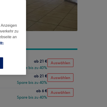
d Anzeigen
nverkehr zu
ebseite an
e-
ab
21 €
Auswählen
n
Spare bis zu 40%
ab
21 €
Auswählen
Spare bis zu 40%
ab
6 €
Auswählen
Spare bis zu 40%