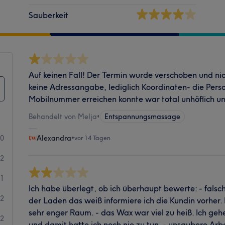
Sauberkeit
Auf keinen Fall! Der Termin wurde verschoben und ni
keine Adressangabe, lediglich Koordinaten- die Perso
Mobilnummer erreichen konnte war total unhöflich un
Behandelt von Melja
•
Entspannungsmassage
10
Alexandra
•
vor 14 Tagen
2
1
Ich habe überlegt, ob ich überhaupt bewerte: - falsc
2
der Laden das weiß informiere ich die Kundin vorher.
sehr enger Raum. - das Wax war viel zu heiß. Ich geh
2
und damit hatte ich noch nie zu tun. - unsaubere Arb