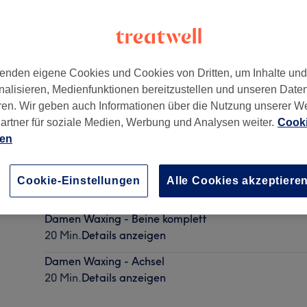
enden eigene Cookies und Cookies von Dritten, um Inhalte un
nalisieren, Medienfunktionen bereitzustellen und unseren Date
ren. Wir geben auch Informationen über die Nutzung unserer W
artner für soziale Medien, Werbung und Analysen weiter.
Cooki
ien
Damen Waxing - Brazilian komplett
Cookie-Einstellungen
Alle Cookies akzeptiere
20 Min.
Details anzeigen
Damen Waxing - Beine komplett
20 Min.
Details anzeigen
Damen Waxing - Achsel
20 Min.
Details anzeigen