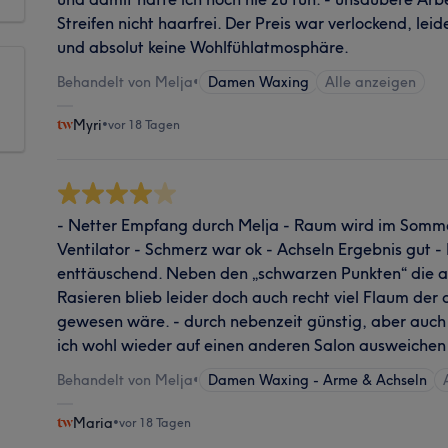
Streifen nicht haarfrei. Der Preis war verlockend, lei
und absolut keine Wohlfühlatmosphäre.
Behandelt von Melja
•
Damen Waxing
Alle anzeigen
Myri
•
vor 18 Tagen
- Netter Empfang durch Melja - Raum wird im Somme
Ventilator - Schmerz war ok - Achseln Ergebnis gut - B
enttäuschend. Neben den „schwarzen Punkten“ die 
Rasieren blieb leider doch auch recht viel Flaum der 
gewesen wäre. - durch nebenzeit günstig, aber auch 
ich wohl wieder auf einen anderen Salon ausweiche
Behandelt von Melja
•
Damen Waxing - Arme & Achseln
Maria
•
vor 18 Tagen