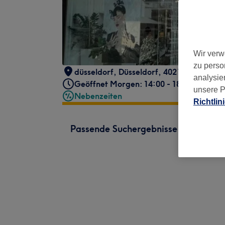
Wir verw
zu perso
düsseldorf
,
Düsseldorf
,
40213
analysie
Geöffnet Morgen: 14:00 - 18:00
unsere P
Nebenzeiten
Richtlin
Passende Suchergebnisse